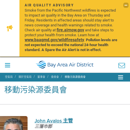
AIR QUALITY ADVISORY
Smoke from the Pacific Northwest wildfires is expected
to impact air quality in the Bay Area on Thursday and
Friday. Residents in affected areas should stay alert to
news coverage and health warnings related to smoke.
fire.airnow.gov
Check air quality at
and take steps to
protect your health from smoke. Learn how at
www.baaqmd.gov/wildfiresafety
.
Pollution levels are
not expected to exceed the national 24-hour health
standard. A Spare the Air Alert is not in effect.
空氣局
關於空氣局
董事會
委員會
移動污染源委員會
移動污染源委員會
John Avalos 主管
三藩市郡