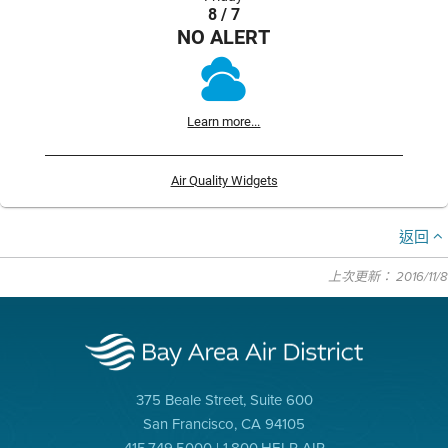
8 / 7
NO ALERT
Learn more...
Air Quality Widgets
返回
上次更新： 2016/11/8
375 Beale Street, Suite 600
San Francisco, CA 94105
415.749.5000 | 1.800.HELP AIR