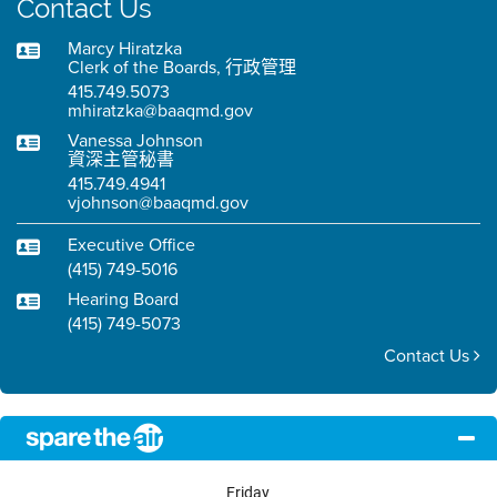
Contact Us
Marcy Hiratzka
Clerk of the Boards, 行政管理
415.749.5073
mhiratzka@baaqmd.gov
Vanessa Johnson
資深主管秘書
415.749.4941
vjohnson@baaqmd.gov
Executive Office
(415) 749-5016
Hearing Board
(415) 749-5073
Contact Us
Friday