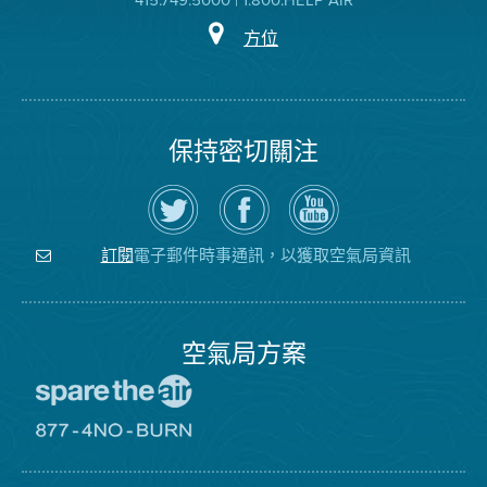
方位
保持密切關注
在
瀏
空
Twitter
覽
氣
上
空
局
關
氣
YouTube
注
局
頻
電子郵件時事通訊，以獲取空氣局資訊
訂閱
空
的
道
氣
Facebook
局
頁
面
空氣局方案
前
往
愛
前
惜
往
空
8774