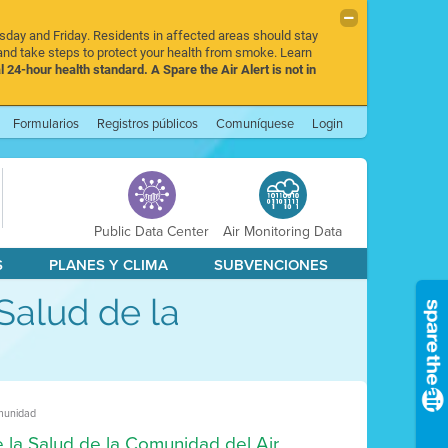
rsday and Friday. Residents in affected areas should stay
nd take steps to protect your health from smoke. Learn
l 24-hour health standard. A Spare the Air Alert is not in
Formularios
Registros públicos
Comuníquese
Login
Public Data Center
Air Monitoring Data
S
PLANES Y CLIMA
SUBVENCIONES
Salud de la
omunidad
 la Salud de la Comunidad del Air