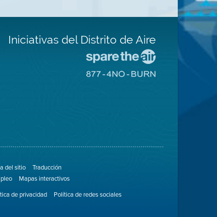
Iniciativas del Distrito de Aire
Visite
el
Visite
sitio
el
de
sitio
Spare
de
The
8774
Air
No
(proteja
Burn
el
aire)
 del sitio
Traducción
pleo
Mapas interactivos
ítica de privacidad
Política de redes sociales