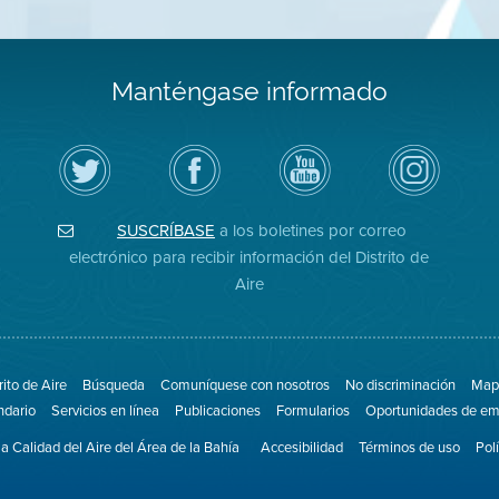
Manténgase informado
Siga
Visite
Canal
Air
el
la
de
District
Distrito
página
YouTube
on
de
de
del
Instagram
Aire
Facebook
Distrito
SUSCRÍBASE
a los boletines por correo
en
del
de
Twitter
Distrito
Aire
electrónico para recibir información del Distrito de
Aire
rito de Aire
Búsqueda
Comuníquese con nosotros
No discriminación
Mapa
ndario
Servicios en línea
Publicaciones
Formularios
Oportunidades de em
la Calidad del Aire del Área de la Bahía
Accesibilidad
Términos de uso
Pol