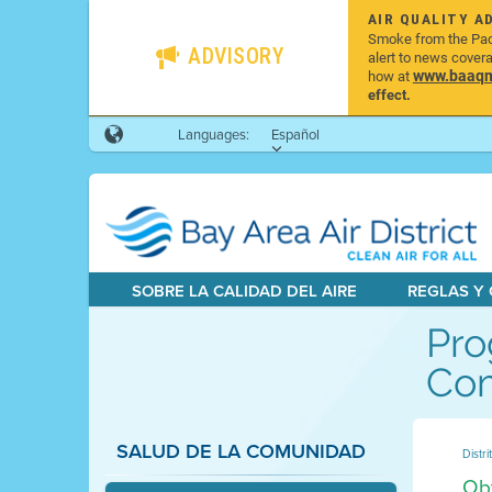
AIR QUALITY A
Smoke from the Pacif
ADVISORY
alert to news cover
www.baaqmd
how at
effect.
Languages:
Español
SOBRE LA CALIDAD DEL AIRE
REGLAS Y
Pro
Co
SALUD DE LA COMUNIDAD
Distri
Obt