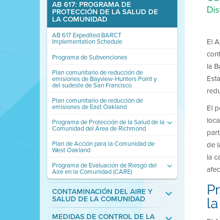
AB 617: PROGRAMA DE
Dis
PROTECCIÓN DE LA SALUD DE
LA COMUNIDAD
AB 617 Expedited BARCT
El A
Implementation Schedule
con
Programa de Subvenciones
la B
Plan comunitario de reducción de
Esta
emisiones de Bayview-Hunters Point y
del sudeste de San Francisco
redu
Plan comunitario de reducción de
emisiones de East Oakland
El p
loc
Programa de Protección de la Salud de la
Comunidad del Área de Richmond
part
Plan de Acción para la Comunidad de
de 
West Oakland
la c
Programa de Evaluación de Riesgo del
afec
Aire en la Comunidad (CARE)
P
CONTAMINACIÓN DEL AIRE Y
SALUD DE LA COMUNIDAD
l
MEDIDAS DE CONTROL DE LA