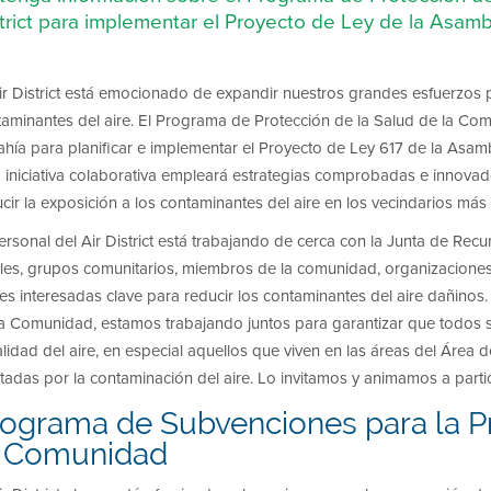
trict para implementar el Proyecto de Ley de la Asamb
ir District está emocionado de expandir nuestros grandes esfuerzos 
taminantes del aire. El Programa de Protección de la Salud de la Co
ahía para planificar e implementar el Proyecto de Ley 617 de la Asamb
 iniciativa colaborativa empleará estrategias comprobadas e innovad
cir la exposición a los contaminantes del aire en los vecindarios más
ersonal del Air District está trabajando de cerca con la Junta de Recurs
ales, grupos comunitarios, miembros de la comunidad, organizaciones
es interesadas clave para reducir los contaminantes del aire dañinos
la Comunidad, estamos trabajando juntos para garantizar que todos s
alidad del aire, en especial aquellos que viven en las áreas del Área
tadas por la contaminación del aire. Lo invitamos y animamos a partic
rograma de Subvenciones para la Pr
a Comunidad