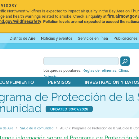
DVISORY
ic Northwest wildfires is expected to impact air quality in the Bay Area on Thu
fire.airnow.gov
age and health warnings related to smoke. Check air quality at
a
.gov/wildfiresafety
.
Pollution levels are not expected to exceed the nationa
Distrito de Aire
Noticias y eventos
Servicios en línea
Publicaciones
,
,
búsquedas populares:
Reglas de refinerías
Clima
Asbesto
 CUMPLIMIENTO
PERMISOS
INVESTIGACIÓN Y DATO
grama de Protección de la 
munidad
UPDATED
30/07/2026
to de Aire
Salud de la comunidad
AB 617: Programa de Protección de la Salud de la C
enga información sobre el Programa de Protección de