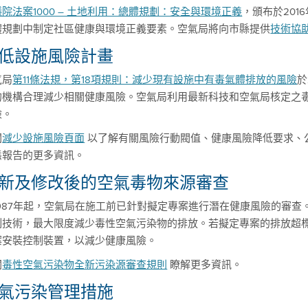
院法案1000 – 土地利用：總體規劃：安全與環境正義
，頒布於20
體規劃中制定社區健康與環境正義要素。空氣局將向市縣提供
技術協
低設施風險計畫
氣局
第11條法規，第18項規則：減少現有設施中有毒氣體排放的風險
於
的機構合理減少相關健康風險。空氣局利用最新科技和空氣局核定之
險。
閱
減少設施風險頁面
以了解有關風險行動閥值、健康風險降低要求、
態報告的更多資訊。
新及修改後的空氣毒物來源審查
1987年起，空氣局在施工前已針對擬定專案進行潛在健康風險的審
制技術，最大限度減少毒性空氣污染物的排放。若擬定專案的排放超
案安裝控制裝置，以減少健康風險。
閱
毒性空氣污染物全新污染源審查規則
瞭解更多資訊。
氣污染管理措施