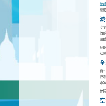
參議
總
減
空
值
風
參
狀
全
自
控
專
參
空