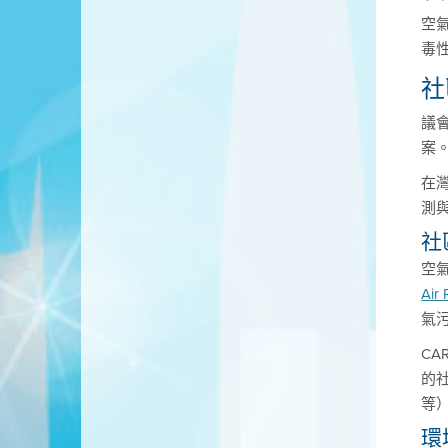
空氣
毒
社
議
案
在
測
社
空
Air 
氣
CA
的
等
環