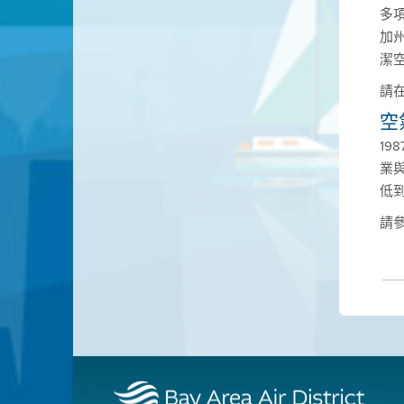
多項
加
潔
請
空
1
業
低
請