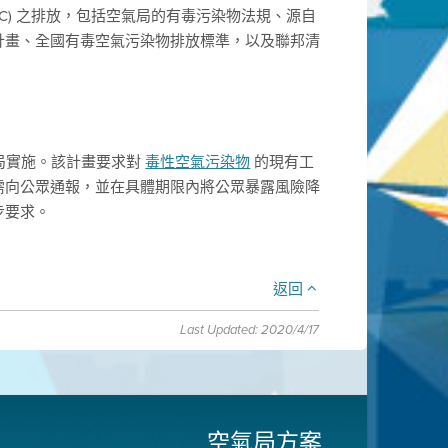
t, TAC) 之排放，包括空氣局的有毒污染物法規、源自
計畫、全國有毒空氣污染物排放標準，以及聯邦清
氣局實施。該計畫要求對
毒性空氣污染物
的現有工
需向公眾通報，並在具體期限內將公眾暴露風險降
步要求。
返回
Last Updated: 2020/4/17
空氣局方案