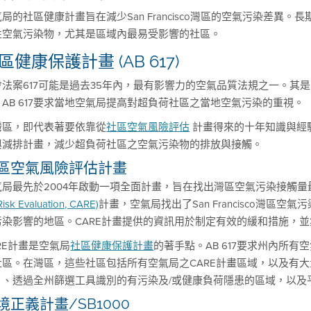
局的社區健康計畫旨在減少San Francisco灣區的空氣污染差
性空氣污染物，尤其是區域內最易受影響的社區。
區健康保護計畫 (AB 617)
會法案617可能是過去35年內，最有影響力的空氣品質法規之一。其
。AB 617要求當地空氣局提高對超負荷社區之當地空氣污染的重視。
灣區，即代表著要依靠從
社區空氣風險評估
計畫得來的十年知識與經
與減排計畫，減少超負荷社區之空氣污染物的排放與接觸。
區空氣風險評估計畫
氣局最先於2004年啟動一項全面計畫，旨在找出灣區空氣污染接觸
Risk Evaluation, CARE)
計畫，空氣局找出了San Francisco灣
污染影響的地區。CARE計畫提供的資訊用於制定有效的緩和措施，
RE計畫是空氣局
社區健康保護計畫
的著手點。AB 617要求州內所
社區。在灣區，這些社區包括所有空氣局之CARE計畫區域，以及有
）、透過全州篩選工具識別的有污染及/或健康負荷隱患的區域，以及
境正義計畫/SB1000