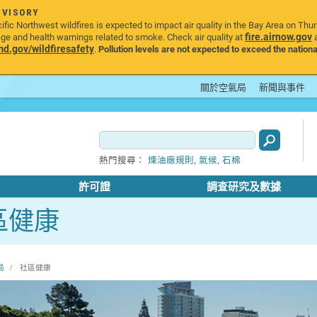
DVISORY
ic Northwest wildfires is expected to impact air quality in the Bay Area on Thu
fire.airnow.gov
age and health warnings related to smoke. Check air quality at
a
.gov/wildfiresafety
.
Pollution levels are not expected to exceed the nationa
關於空氣局
新聞與事件
,
,
熱門搜尋：
煉油廠規則
氣候
石棉
許可證
調查研究及數據
區健康
局
社區健康