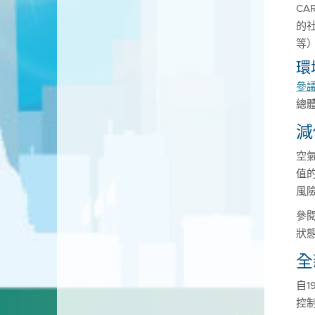
CA
的
等
環
參議
總
減
空
值
風
參
狀
全
自
控