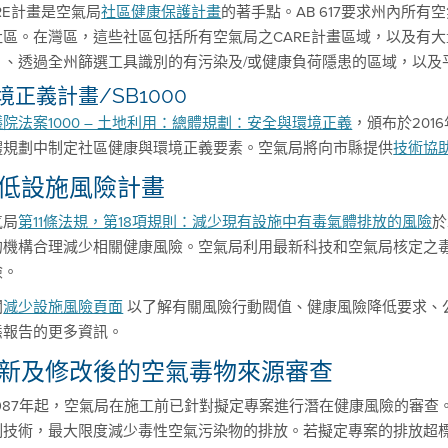
RE計畫是空氣局
社區健康保護計畫
的著手點。AB 617要求州內所
社區。在灣區，這些社區包括所有空氣局之CARE計畫區域，以及有
）、透過全州篩選工具識別的有污染及/或健康負荷隱患的區域，以及
境正義計畫/SB1000
院法案1000 – 土地利用：總體規劃：安全與環境正義
，頒布於20
體規劃中制定社區健康與環境正義要素。空氣局將向市縣提供
技術協
低設施風險計畫
氣局
第11條法規，第18項規則：減少現有設施中有毒氣體排放的風險
於
的機構合理減少相關健康風險。空氣局利用最新科技和空氣局核定之
險。
閱
減少設施風險頁面
以了解有關風險行動閥值、健康風險降低要求、
態報告的更多資訊。
新及修改後的空氣毒物來源審查
1987年起，空氣局在施工前已針對擬定專案進行潛在健康風險的審
制技術，最大限度減少毒性空氣污染物的排放。若擬定專案的排放超