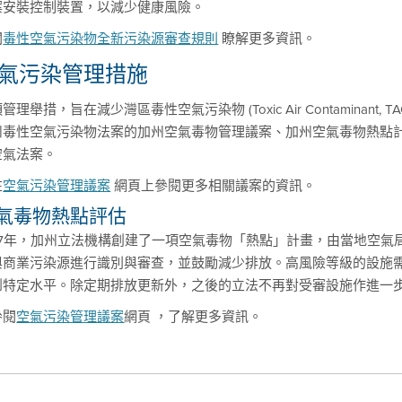
案安裝控制裝置，以減少健康風險。
閱
毒性空氣污染物全新污染源審查規則
瞭解更多資訊。
氣污染管理措施
管理舉措，旨在減少灣區毒性空氣污染物 (Toxic Air Contaminan
州毒性空氣污染物法案的加州空氣毒物管理議案、加州空氣毒物熱點
空氣法案。
在
空氣污染管理議案
網頁上參閱更多相關議案的資訊。
氣毒物熱點評估
987年，加州立法機構創建了一項空氣毒物「熱點」計畫，由當地空
與商業污染源進行識別與審查，並鼓勵減少排放。高風險等級的設施
到特定水平。除定期排放更新外，之後的立法不再對受審設施作進一
參閱
空氣污染管理議案
網頁 ，了解更多資訊。