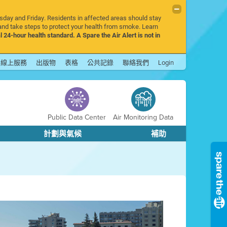
rsday and Friday. Residents in affected areas should stay
nd take steps to protect your health from smoke. Learn
l 24-hour health standard. A Spare the Air Alert is not in
線上服務
出版物
表格
公共記錄
聯絡我們
Login
Public Data Center
Air Monitoring Data
計劃與氣候
補助