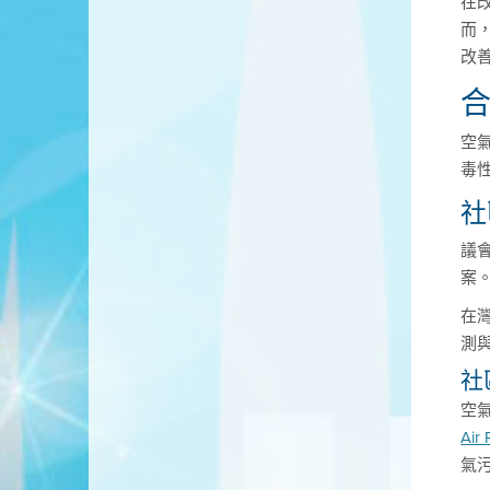
在
而
改
空氣
毒
社
議
案
在
測
社
空
Air 
氣