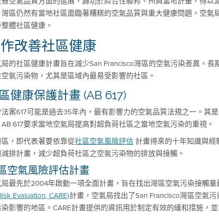
改善空氣品質方面的進展，歸功於綜合性聯邦、州與當地計畫，得以
，灣區仍然有當地社區面臨著糟糕的空氣品質與重大健康問題。空氣
善整體社區健康。
合作改善社區健康
局的社區健康計畫旨在減少San Francisco灣區的空氣污染差
性空氣污染物，尤其是區域內最易受影響的社區。
區健康保護計畫 (AB 617)
會法案617可能是過去35年內，最有影響力的空氣品質法規之一。其
。AB 617要求當地空氣局提高對超負荷社區之當地空氣污染的重視。
灣區，即代表著要依靠從
社區空氣風險評估
計畫得來的十年知識與經
與減排計畫，減少超負荷社區之空氣污染物的排放與接觸。
區空氣風險評估計畫
氣局最先於2004年啟動一項全面計畫，旨在找出灣區空氣污染接觸
Risk Evaluation, CARE)
計畫，空氣局找出了San Francisco灣
污染影響的地區。CARE計畫提供的資訊用於制定有效的緩和措施，