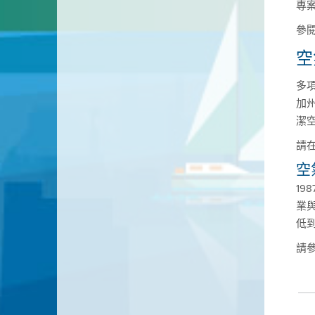
專
參
空
多項
加
潔
請
空
1
業
低
請