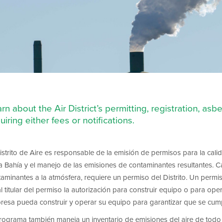
rn about the Air District’s permitting, registration, a
uiring either fees or notifications.
istrito de Aire es responsable de la emisión de permisos para la cali
a Bahía y el manejo de las emisiones de contaminantes resultantes. C
aminantes a la atmósfera, requiere un permiso del Distrito. Un permi
l titular del permiso la autorización para construir equipo o para o
esa pueda construir y operar su equipo para garantizar que se cumpla
rograma también maneja un inventario de emisiones del aire de todo el