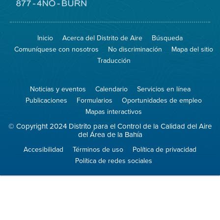
el
sitio
Visite
de
el
Spare
sitio
The
de
Inicio
Acerca del Distrito de Aire
Búsqueda
Air
8774
(proteja
No
Comuníquese con nosotros
No discriminación
Mapa del sitio
el
Burn
aire)
Traducción
Noticias y eventos
Calendario
Servicios en línea
Publicaciones
Formularios
Oportunidades de empleo
Mapas interactivos
© Copyright 2024 Distrito para el Control de la Calidad del Aire
del Área de la Bahía
Accesibilidad
Términos de uso
Política de privacidad
Política de redes sociales