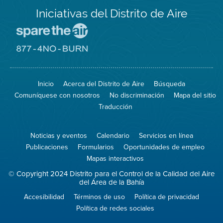
Iniciativas del Distrito de Aire
Visite
el
sitio
Visite
de
el
Spare
sitio
The
de
Inicio
Acerca del Distrito de Aire
Búsqueda
Air
8774
(proteja
No
Comuníquese con nosotros
No discriminación
Mapa del sitio
el
Burn
aire)
Traducción
Noticias y eventos
Calendario
Servicios en línea
Publicaciones
Formularios
Oportunidades de empleo
Mapas interactivos
© Copyright 2024 Distrito para el Control de la Calidad del Aire
del Área de la Bahía
Accesibilidad
Términos de uso
Política de privacidad
Política de redes sociales