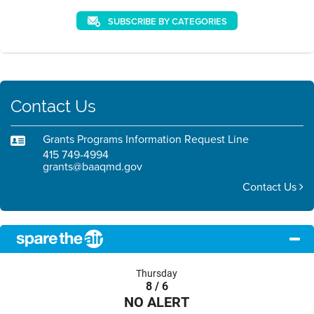
SUBSCRIBE BY CATEGORIES
Contact Us
Grants Programs Information Request Line
415 749-4994
grants@baaqmd.gov
Contact Us
Thursday
8 / 6
NO ALERT