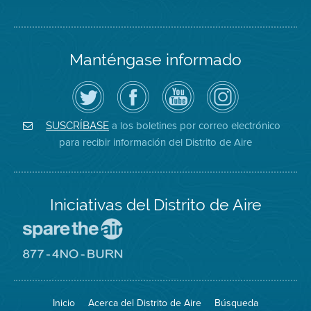
Manténgase informado
Siga
Visite
Canal
Air
el
la
de
District
Distrito
página
YouTube
on
de
de
del
Instagram
Aire
Facebook
Distrito
a los boletines por correo electrónico
SUSCRÍBASE
en
del
de
para recibir información del Distrito de Aire
Twitter
Distrito
Aire
Iniciativas del Distrito de Aire
Visite
el
sitio
Visite
de
el
Spare
sitio
The
de
Inicio
Acerca del Distrito de Aire
Búsqueda
Air
8774