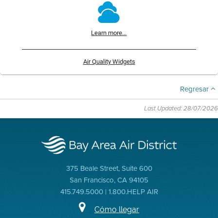
Learn more...
Air Quality Widgets
Regresar
Last Updated: 28/07/2026
375 Beale Street, Suite 600
San Francisco, CA 94105
415.749.5000 | 1.800.HELP AIR
Cómo llegar