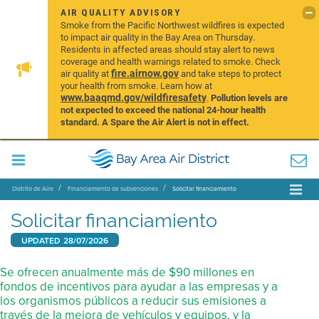
AIR QUALITY ADVISORY
Smoke from the Pacific Northwest wildfires is expected
to impact air quality in the Bay Area on Thursday.
Residents in affected areas should stay alert to news
coverage and health warnings related to smoke. Check
fire.airnow.gov
air quality at
and take steps to protect
your health from smoke. Learn how at
www.baaqmd.gov/wildfiresafety
.
Pollution levels are
not expected to exceed the national 24-hour health
standard. A Spare the Air Alert is not in effect.
Distrito de Aire
Financiamiento de subvenciones
Solicitar financiamiento
Solicitar financiamiento
UPDATED
28/07/2026
Se ofrecen anualmente más de $90 millones en
fondos de incentivos para ayudar a las empresas y a
los organismos públicos a reducir sus emisiones a
través de la mejora de vehículos y equipos, y la