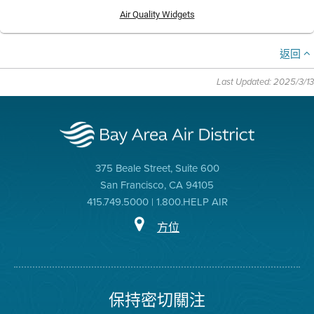
Air Quality Widgets
返回
Last Updated: 2025/3/13
375 Beale Street, Suite 600
San Francisco, CA 94105
415.749.5000 | 1.800.HELP AIR
方位
保持密切關注