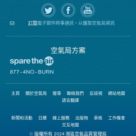
在
瀏
空
Twitter
覽
氣
上
空
局
關
氣
YouTube
注
局
頻
電子郵件時事通訊，以獲取空氣局資訊
訂閱
空
的
道
氣
Facebook
局
頁
面
空氣局方案
前
往
愛
前
惜
往
空
8774
氣
不
主頁
關於空氣局
搜尋
聯絡我們
反歧視
網站地圖
日
可
網
燃
語言翻譯
站
燒
網
站
新聞和活動
日曆
線上服務
出版物
表格
工作機會
交互地圖
© 版權所有 2024 灣區空氣品質管理局