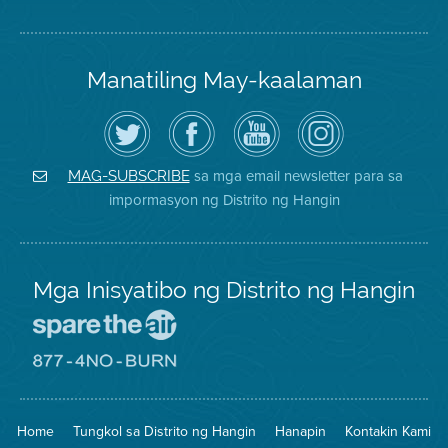
Manatiling May-kaalaman
I-
Bisitahin
Channel
Air
follow
ang
sa
District
ang
Page
YouTube
on
Air
sa
ng
Instagram
District
Facebook
Air
sa mga email newsletter para sa
MAG-SUBSCRIBE
sa
ng
District
impormasyon ng Distrito ng Hangin
Twitter
Distrito
Mga Inisyatibo ng Distrito ng Hangin
Pumunta
sa
Lugar
Pumunta
na
sa
Iligtas
8774
ang
Lugar
Home
Tungkol sa Distrito ng Hangin
Hanapin
Kontakin Kami
Hangin
na
Walang