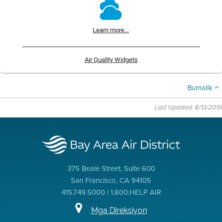
Learn more...
Air Quality Widgets
Bumalik
Last Updated: 8/13/2019
375 Beale Street, Suite 600
San Francisco, CA 94105
415.749.5000 | 1.800.HELP AIR
Mga Direksiyon