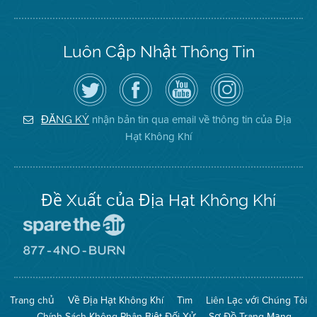
Luôn Cập Nhật Thông Tin
Hãy
Truy
Kênh
Air
theo
cập
YouTube
District
dõi
Trang
của
on
Địa
Facebook
Địa
Instagram
Hạt
của
Hạt
nhận bản tin qua email về thông tin của Địa
ĐĂNG KÝ
Không
Địa
Không
Hạt Không Khí
Khí
Hạt
Khí
trên
Twitter
Đề Xuất của Địa Hạt Không Khí
Đến
Trang
Mạng
Đến
Spare
Trang
The
Mạng
Air
8774
Trang chủ
Về Địa Hạt Không Khí
Tìm
Liên Lạc với Chúng Tôi
(Bảo
No
Toàn
Burn
Chính Sách Không Phân Biệt Đối Xử
Sơ Đồ Trang Mạng