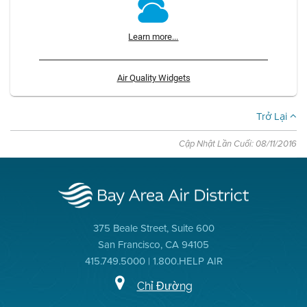
Learn more...
Air Quality Widgets
Trở Lại
Cập Nhật Lần Cuối: 08/11/2016
375 Beale Street, Suite 600
San Francisco, CA 94105
415.749.5000 | 1.800.HELP AIR
Chỉ Đường