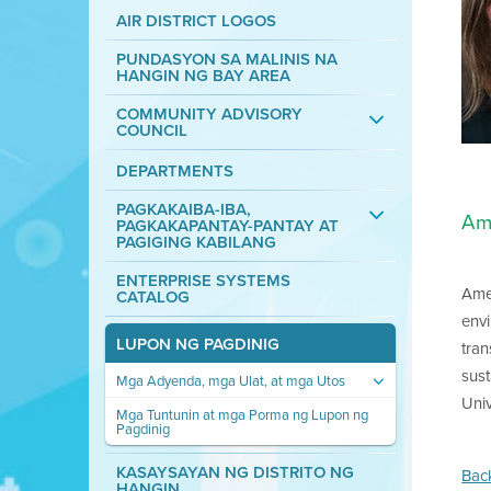
AIR DISTRICT LOGOS
PUNDASYON SA MALINIS NA
HANGIN NG BAY AREA
COMMUNITY ADVISORY
COUNCIL
DEPARTMENTS
PAGKAKAIBA-IBA,
Am
PAGKAKAPANTAY-PANTAY AT
PAGIGING KABILANG
ENTERPRISE SYSTEMS
Ame
CATALOG
envi
LUPON NG PAGDINIG
tran
sust
Mga Adyenda, mga Ulat, at mga Utos
Uni
Mga Tuntunin at mga Porma ng Lupon ng
Pagdinig
KASAYSAYAN NG DISTRITO NG
Bac
HANGIN