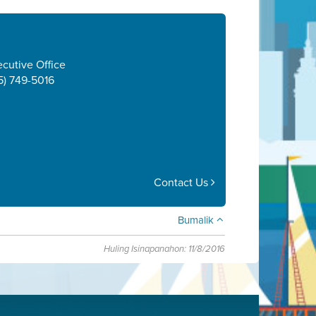
cutive Office
5) 749-5016
Contact Us
Bumalik
Huling Isinapanahon: 11/8/2016