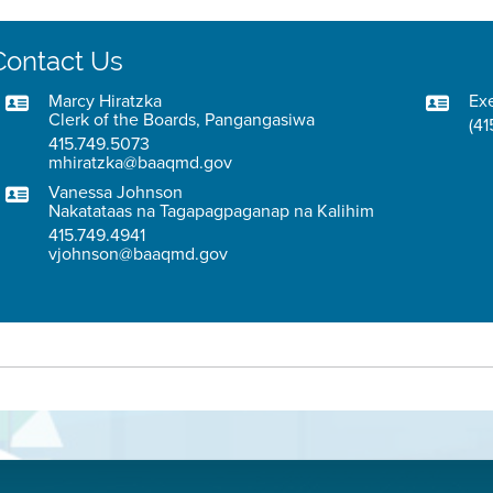
Contact Us
Marcy Hiratzka
Exe
Clerk of the Boards, Pangangasiwa
(41
415.749.5073
mhiratzka@baaqmd.gov
Vanessa Johnson
Nakatataas na Tagapagpaganap na Kalihim
415.749.4941
vjohnson@baaqmd.gov