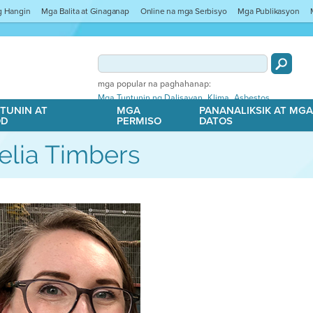
ng Hangin
Mga Balita at Ginaganap
Online na mga Serbisyo
Mga Publikasyon
mga popular na paghahanap:
,
,
Mga Tuntunin ng Dalisayan
Klima
Asbestos
TUNIN AT
MGA
PANANALIKSIK AT MG
OD
PERMISO
DATOS
lia Timbers