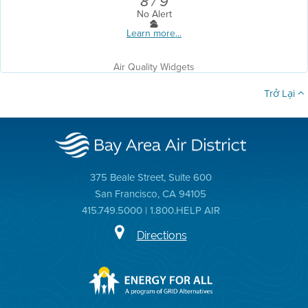
8 / 9
No Alert
Learn more...
Air Quality Widgets
Trở Lại
375 Beale Street, Suite 600
San Francisco, CA 94105
415.749.5000 | 1.800.HELP AIR
Directions