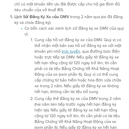
chỉ có một khoản tiền ưu đãi được cấp cho hộ gia đình đủ
tiêu chuẩn của sở thuế IRS.
Lịch Sử Đăng Ký Xe của DMV
trong 2 năm qua (xe đã đăng
ký và chưa đăng ký).
Có bốn cách xác minh lịch sử đăng ký xe DMV của quý
vị:
Cung cấp hồ sơ đăng ký xe của DMV. Quý vị có
thể nhận một bản sao hồ sơ đăng ký xe với một
khoản phí nhỏ
trực tuyến
, qua đường bưu điện
hoặc trực tiếp tại DMV. Nếu giấy tờ đăng ký xe
hết hạn tổng cộng từ 120 ngày trở lên, thì cần
phải có tài liệu Bằng Chứng Về Khả Năng Hoạt
Động của xe (xem phần 6). Quý vị có thể cung
cấp chứng từ bảo hiểm hoặc hóa đơn sửa chữa
xe trong 2 năm. Nếu giấy tờ đăng ký xe không
hết hạn, không cần tài liệu bổ sung.
Cung cấp thẻ đăng ký xe của DMV trong 2 năm
(hai năm liên tiếp trước ngày hết hạn đăng ký
hiện tại). Nếu giấy tờ đăng ký xe hết hạn tổng
cộng từ 120 ngày trở lên, thì cần phải có tài liệu
Bằng Chứng Về Khả Năng Hoạt Động của xe
(xem phần 6). Nếu giấy tờ đăng ký xe hết hạn