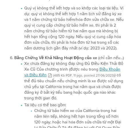
Quý vị không thể kết hợp và so khớp các loại tài liệu. Ví
dụ: quý vị không thể kết hợp 1 năm lịch sử đăng ký xe
và 1 năm chứng từ bảo hiểm/hóa đơn sửa chữa xe. Nếu
quý vị cung cấp chứng từ bảo hiểm xe, thì phải là 2
năm chứng từ bảo hiểm từ hai năm qua mà không bị
hết hạn tổng cộng 120 ngày. Nếu quý vị cung cấp hóa
đơn sửa chữa, thì phải là hóa đơn từ hai trong số các
năm dương lịch gần đây nhất (ví dụ: 2023 và 2022).
Bằng Chứng Về Khả Năng Hoạt Động của xe
(chỉ cần nếu...)
Xe chưa đăng ký không đáp ứng Đủ Điều Kiện Thải Bỏ
Xe Cũ Của chương trình (được nêu trong
Điều Khoản
và Điều Kiện
) có
(485 Kb PDF, 11 pgs, posted 27/06/2023)
thể đủ tiêu chuẩn nếu chứng minh là xe được sử dụng
chủ yếu tại California trong hai năm qua và chưa được
đăng ký ở bất kỳ tiểu bang hoặc quốc gia nào khác
trong thời gian đó.
Tài liệu có thể bao gồm:
Chứng từ bảo hiểm xe của California trong hai
năm liên tiếp, không hết hạn trong tổng số hơn
120 ngày; hoặc hai hóa đơn sửa chữa từ một Đại
Lý Sửa Chữa Ô Tô đã đăng ký với Cơ Quan Sửa