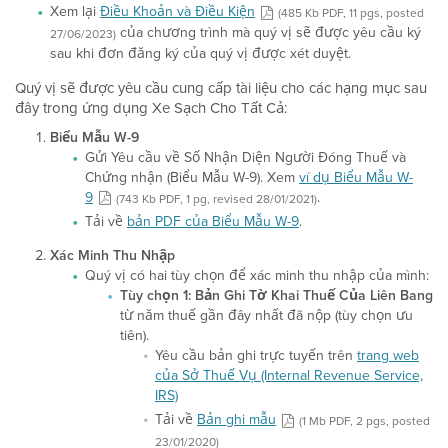
Xem lại
Điều Khoản và Điều Kiện
(485 Kb PDF, 11 pgs, posted
của chương trình mà quý vị sẽ được yêu cầu ký
27/06/2023)
sau khi đơn đăng ký của quý vị được xét duyệt.
Quý vị sẽ được yêu cầu cung cấp tài liệu cho các hạng mục sau
đây trong ứng dụng Xe Sạch Cho Tất Cả:
Biểu Mẫu W-9
Gửi Yêu cầu về Số Nhận Diện Người Đóng Thuế và
Chứng nhận (Biểu Mẫu W-9). Xem
ví dụ Biểu Mẫu W-
9
.
(743 Kb PDF, 1 pg, revised 28/01/2021)
Tải về
bản PDF của Biểu Mẫu W-9
.
Xác Minh Thu Nhập
Quý vị có hai tùy chọn để xác minh thu nhập của mình:
Tùy chọn 1:
Bản Ghi Tờ Khai Thuế Của Liên Bang
từ năm thuế gần đây nhất đã nộp (tùy chọn ưu
tiên).
Yêu cầu bản ghi trực tuyến trên
trang web
của Sở Thuế Vụ (Internal Revenue Service,
IRS)
Tải về
Bản ghi mẫu
(1 Mb PDF, 2 pgs, posted
23/01/2020)