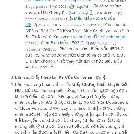
Có Tuyên Thệ Về Thu Nhập Hộ Gia Đình
(715 Kb PDF,
đã công chứng
6 pgs, posted 18/09/2023)
(
)
Español
cho Địa Hạt Không Khí (
xem ví dụ
(540 Kb PDF, 1 pg,
) VÀ một
Biểu Mẫu 4506-C của
posted 02/03/2020)
IRS
(Yêu cầu của
(262 Kb PDF, 2 pgs, revised 18/09/2023)
IVES về Bản Ghi Tờ Khai Thuế, Mục 6c) để yêu cầu “Hồ
Sơ Tài Khoản”. Xem
ví dụ và hướng dẫn của chúng tôi
về cách điền Biểu Mẫu 4506-C
(561 Kb PDF, 1 pg,
. Phải hoàn thành Biểu Mẫu 4506-C
revised 21/09/2023)
của IRS bằng phương thức điện tử và có chữ ký tươi.
Địa Hạt Không Khí sẽ thay mặt quý vị nộp Biểu Mẫu
4506-C cho IRS.
Bản sao
Giấy Phép Lái Xe Của California hợp lệ.
Bản sao trang hoàn chỉnh của
Giấy Chứng Nhận Quyền Sở
Hữu Của California
(phiếu hồng) có tên của người nộp đơn
tại thời điểm nộp đơn. Nếu quý vị đang chờ giấy chứng
nhận quyền sở hữu từ Cục Quản Lý Xe Cơ Giới (Department
of Motor Vehicles, DMV), quý vị phải chờ nhận được chứng
nhận trước khi nộp đơn. Giấy chứng nhận quyền sở hữu có
thể bao gồm các chủ sở hữu chung (nhiều hơn một tên),
nhưng bất kỳ chủ sở hữu nào hoặc chủ sở hữu chung chỉ
có thể nhận được một lần tiền ưu đãi theo chương trình. Sẽ