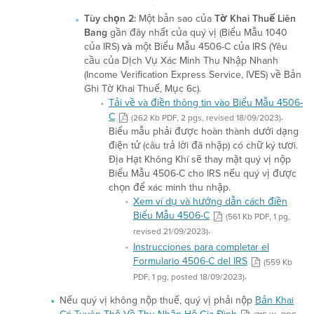
Tùy chọn 2:
Một bản sao của
Tờ Khai Thuế Liên
Bang
gần đây nhất của quý vị (Biểu Mẫu 1040
của IRS)
và
một Biểu Mẫu 4506-C của IRS (Yêu
cầu của Dịch Vụ Xác Minh Thu Nhập Nhanh
(Income Verification Express Service, IVES) về Bản
Ghi Tờ Khai Thuế, Mục 6c).
Tải về và điền thông tin vào Biểu Mẫu 4506-
C
.
(262 Kb PDF, 2 pgs, revised 18/09/2023)
Biểu mẫu phải được hoàn thành dưới dạng
điện tử (câu trả lời đã nhập) có chữ ký tươi.
Địa Hạt Không Khí sẽ thay mặt quý vị nộp
Biểu Mẫu 4506-C cho IRS nếu quý vị được
chọn để xác minh thu nhập.
Xem ví dụ và hướng dẫn cách điền
Biểu Mẫu 4506-C
(561 Kb PDF, 1 pg,
.
revised 21/09/2023)
Instrucciones para completar el
Formulario 4506-C del IRS
(559 Kb
.
PDF, 1 pg, posted 18/09/2023)
Nếu quý vị không nộp thuế, quý vị phải nộp
Bản Khai