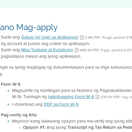
ano Mag-apply
Suriin ang
Gabay ng User sa Aplikasyon
(1 Mb PDF, 15 pgs, posted 3/1
ng account at punan ang online na aplikasyon.
Suriin ang
Mga Tuntunin at Kundisyon
(485 Kb PDF, 11 pgs, posted 6/27
pagkatapos masuri ang iyong aplikasyon.
lingin sa iyong magbigay ng dokumentasyon para sa mga sumusunod 
l:
Form W-9
Magsumite ng Kahilingan para sa Numero ng Pagkakakilanlan
W-9). Tumingin ng
halimbawang Form W-9
(743 Kb PDF, 1 pg, r
I-download ang
PDF na Form W-9
.
Pag-verify ng Kita
Mayroon kang dalawang opsyon para ma-verify ang iyong kita
Opsyon #1:
Ang iyong
Transcript ng Tax Return sa Pede