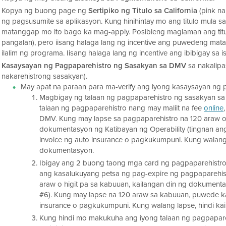
Kopya ng buong page ng
Sertipiko ng Titulo sa California
(pink na
ng pagsusumite sa aplikasyon. Kung hinihintay mo ang titulo mula
matanggap mo ito bago ka mag-apply. Posibleng maglaman ang titulo
pangalan), pero iisang halaga lang ng incentive ang puwedeng mata
ilalim ng programa. Iisang halaga lang ng incentive ang ibibigay sa
Kasaysayan ng Pagpaparehistro ng Sasakyan sa DMV
sa nakalipa
nakarehistrong sasakyan).
May apat na paraan para ma-verify ang iyong kasaysayan ng
Magbigay ng talaan ng pagpaparehistro ng sasakyan 
talaan ng pagpaparehistro nang may maliit na fee
online
DMV. Kung may lapse sa pagpaparehistro na 120 araw o 
dokumentasyon ng Katibayan ng Operability (tingnan a
invoice ng auto insurance o pagkukumpuni. Kung walang
dokumentasyon.
Ibigay ang 2 buong taong mga card ng pagpaparehist
ang kasalukuyang petsa ng pag-expire ng pagpaparehist
araw o higit pa sa kabuuan, kailangan din ng dokumenta
#6). Kung may lapse na 120 araw sa kabuuan, puwede k
insurance o pagkukumpuni. Kung walang lapse, hindi k
Kung hindi mo makukuha ang iyong talaan ng pagpapar