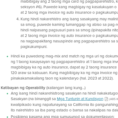
maibibigay ang 2 taong mga card ng pagpaparehistro, ka
seksyon #6). Puwede kang magbigay ng kasalukuyan o
at 2 taong mga invoice ng auto insurance o pagkukumpu
Kung hindi nakarehistro ang isang sasakyang may malinis 
sa smog, puwede kaming tumanggap ng abiso sa pag-r
hindi naipasang pagsusuri para sa smog (ipinapakita ni
at 2 taong mga invoice ng auto insurance o pagkukumpu
na nagpapakitang nasuspinde ang pagpaparehistro sa s
pagkukumpuni.
Hindi ka puwedeng mag-mix and match ng mga uri ng dokum
ng 1 taong kasaysayan ng pagpaparehistro at 1 taong mga in
magbibigay ka ng auto insurance, dapat ay 2 taong insurance 
120 araw sa kabuuan. Kung magbibigay ka ng mga invoice ng 
pinakakamakailang taon ng kalendaryo (hal. 2023 at 2022).
Katibayan ng Operability
(kailangan lang kung...)
Ang isang hindi nakarehistrong sasakyan na hindi nakakatugo
Sasakyan (na binanggit sa
Mga Tuntunin at Kundisyon
(485 K
kwalipikado kung napatunayang sa California ito pangunahing 
ito nairehistro sa iba pang estado o bansa sa nakalipas na da
Posibleng kasama ang mga sumusunod sa dokumentasyon: