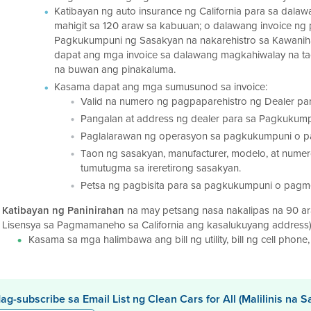
Katibayan ng auto insurance ng California para sa dal
mahigit sa 120 araw sa kabuuan; o dalawang invoice ng
Pagkukumpuni ng Sasakyan na nakarehistro sa Kawanih
dapat ang mga invoice sa dalawang magkahiwalay na tao
na buwan ang pinakaluma.
Kasama dapat ang mga sumusunod sa invoice:
Valid na numero ng pagpaparehistro ng Dealer p
Pangalan at address ng dealer para sa Pagkukum
Paglalarawan ng operasyon sa pagkukumpuni o p
Taon ng sasakyan, manufacturer, modelo, at nume
tumutugma sa ireretirong sasakyan.
Petsa ng pagbisita para sa pagkukumpuni o pagm
Katibayan ng Paninirahan
na may petsang nasa nakalipas na 90 ara
Lisensya sa Pagmamaneho sa California ang kasalukuyang address)
Kasama sa mga halimbawa ang bill ng utility, bill ng cell phone,
ag-subscribe sa Email List ng Clean Cars for All (Malilinis na 