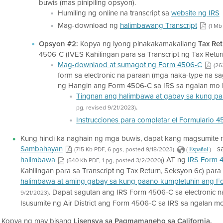
buwis (mas pinipiling opsyon).
Humiling ng online na transcript sa
website ng IRS
Mag-download ng
halimbawang Transcript
(1 Mb
Opsyon #2:
Kopya ng iyong pinakakamakailang
Tax Ret
4506-C (IVES Kahilingan para sa Transcript ng Tax Retur
Mag-downlaod at sumagot ng Form 4506-C
(26
form sa electronic na paraan (mga naka-type na sago
ng Hangin ang Form 4506-C sa IRS sa ngalan mo kun
Tingnan ang halimbawa at gabay sa kung p
.
pg, revised 9/21/2023)
Instrucciones para completar el Formulario 4
Kung hindi ka naghain ng mga buwis, dapat kang magsumite
Sambahayan
sa
(715 Kb PDF, 6 pgs, posted 9/18/2023)
(
)
Español
halimbawa
) AT ng
IRS Form 
(540 Kb PDF, 1 pg, posted 3/2/2020)
Kahilingan para sa Transcript ng Tax Return, Seksyon 6c) para
halimbawa at aming gabay sa kung paano kumpletuhin ang 
. Dapat sagutan ang IRS Form 4506-C sa electronic na
9/21/2023)
Isusumite ng Air District ang Form 4506-C sa IRS sa ngalan m
Kopya ng may bisang
Lisensya sa Pagmamaneho sa California.