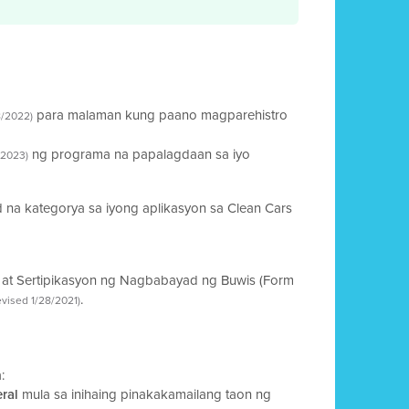
para malaman kung paano magparehistro
8/2022)
ng programa na papalagdaan sa iyo
/2023)
na kategorya sa iyong aplikasyon sa Clean Cars
 at Sertipikasyon ng Nagbabayad ng Buwis (Form
.
evised 1/28/2021)
:
ral
mula sa inihaing pinakakamailang taon ng