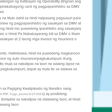
ilangan ng Katibayan ng Operability (tingnan ang
 pinakabagong card ng pagpaparehistro sa DMV
ni.
na titulo dahil sa hindi naipasang pagsusuri para
enew ng pagpaparehistro ng sasakyan sa DMV at
tong hindi mo puwedeng iparehistro ang sasakyan)
ni; o Hindi Pa Nababayarang bill sa DMV o liham
asakyan at 2 taong mga invoice ng insurance o
ento. Halimbawa, hindi ka puwedeng magkaroon
voice ng auto insurance/pagkukumpuni. Kung
ito mula sa nakalipas na taon na walang lapse na
pagkukumpuni, dapat ay mula ito sa dalawa sa
n sa Pagiging Kwalipikado ng Naretiro nang
) ay posibleng
b PDF, 11 pgs, posted 6/27/2023)
ibiniyahe sa nakalipas na dalawang taon, at hindi
lawang taon.