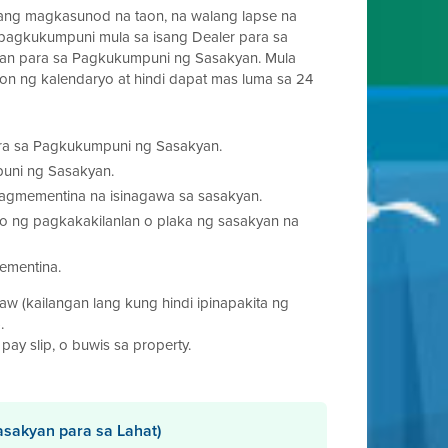
awang magkasunod na taon, na walang lapse na
 pagkukumpuni mula sa isang Dealer para sa
an para sa Pagkukumpuni ng Sasakyan. Mula
n ng kalendaryo at hindi dapat mas luma sa 24
ara sa Pagkukumpuni ng Sasakyan.
puni ng Sasakyan.
agmementina na isinagawa sa sasakyan.
ro ng pagkakakilanlan o plaka ng sasakyan na
ementina.
w (kailangan lang kung hindi ipinapakita ng
.
 pay slip, o buwis sa property.
Sasakyan para sa Lahat)