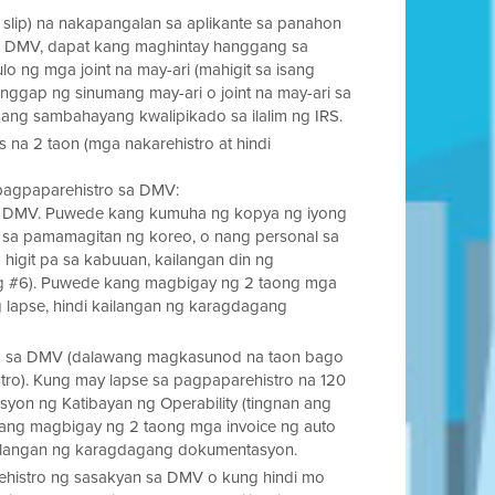
 slip) na nakapangalan sa aplikante sa panahon
 sa DMV, dapat kang maghintay hanggang sa
 ng mga joint na may-ari (mahigit sa isang
nggap ng sinumang may-ari o joint na may-ari sa
 isang sambahayang kwalipikado sa ilalim ng IRS.
s na 2 taon (mga nakarehistro at hindi
 pagpaparehistro sa DMV:
sa DMV. Puwede kang kumuha ng kopya ng iyong
, sa pamamagitan ng koreo, o nang personal sa
higit pa sa kabuuan, kailangan din ng
ng #6). Puwede kang magbigay ng 2 taong mga
 lapse, hindi kailangan ng karagdagang
ro sa DMV (dalawang magkasunod na taon bago
ro). Kung may lapse sa pagpaparehistro na 120
syon ng Katibayan ng Operability (tingnan ang
ang magbigay ng 2 taong mga invoice ng auto
ailangan ng karagdagang dokumentasyon.
ehistro ng sasakyan sa DMV o kung hindi mo