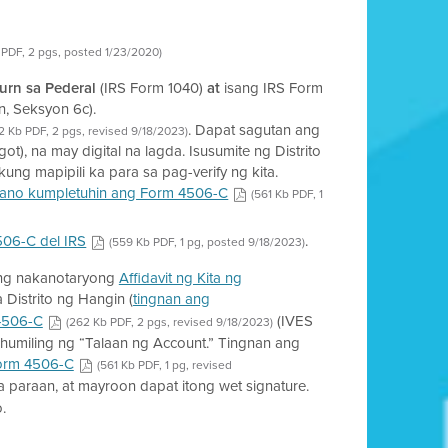
 PDF, 2 pgs, posted 1/23/2020)
urn sa Pederal
(IRS Form 1040)
at
isang IRS Form
n, Seksyon 6c).
. Dapat sagutan ang
2 Kb PDF, 2 pgs, revised 9/18/2023)
t), na may digital na lagda. Isusumite ng Distrito
g mapipili ka para sa pag-verify ng kita.
aano kumpletuhin ang Form 4506-C
(561 Kb PDF, 1
506-C del IRS
.
(559 Kb PDF, 1 pg, posted 9/18/2023)
 ng nakanotaryong
Affidavit ng Kita ng
 Distrito ng Hangin (
tingnan ang
4506-C
(IVES
(262 Kb PDF, 2 pgs, revised 9/18/2023)
 humiling ng “Talaan ng Account.” Tingnan ang
Form 4506-C
(561 Kb PDF, 1 pg, revised
 paraan, at mayroon dapat itong wet signature.
o.