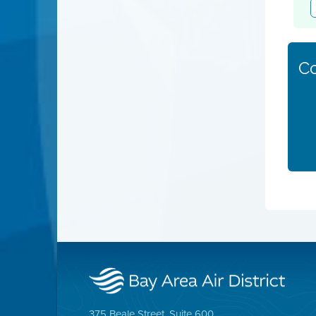
Co
375 Beale Street, Suite 600