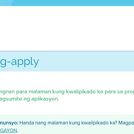
g-apply
ingnan para malaman kung kwalipikado ka para sa prog
agsumite ng aplikasyon.
nunsyo:
Handa nang malaman kung kwalipikado ka? Magpar
GAYON
.