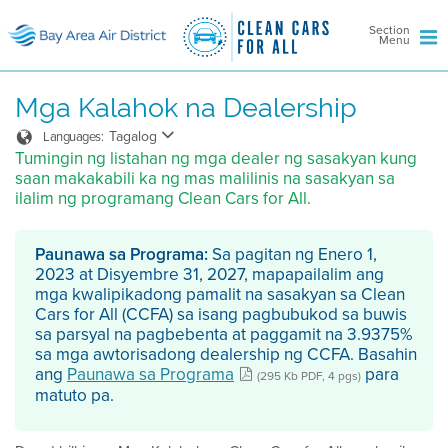
Section
Menu
Mga Kalahok na Dealership
Tagalog
Languages:
Tumingin ng listahan ng mga dealer ng sasakyan kung
saan makakabili ka ng mas malilinis na sasakyan sa
ilalim ng programang Clean Cars for All.
Paunawa sa Programa:
Sa pagitan ng Enero 1,
2023 at Disyembre 31, 2027, mapapailalim ang
mga kwalipikadong pamalit na sasakyan sa Clean
Cars for All (CCFA) sa isang pagbubukod sa buwis
sa parsyal na pagbebenta at paggamit na 3.9375%
sa mga awtorisadong dealership ng CCFA. Basahin
ang
Paunawa sa Programa
para
(295 Kb PDF, 4 pgs)
matuto pa.