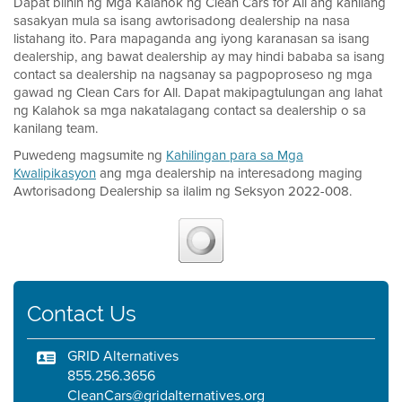
Dapat bilhin ng Mga Kalahok ng Clean Cars for All ang kanilang
sasakyan mula sa isang awtorisadong dealership na nasa
listahang ito. Para mapaganda ang iyong karanasan sa isang
dealership, ang bawat dealership ay may hindi bababa sa isang
contact sa dealership na nagsanay sa pagpoproseso ng mga
gawad ng Clean Cars for All. Dapat makipagtulungan ang lahat
ng Kalahok sa mga nakatalagang contact sa dealership o sa
kanilang team.
Puwedeng magsumite ng
Kahilingan para sa Mga
Kwalipikasyon
ang mga dealership na interesadong maging
Awtorisadong Dealership sa ilalim ng Seksyon 2022-008.
Contact Us
GRID Alternatives
855.256.3656
CleanCars@gridalternatives.org