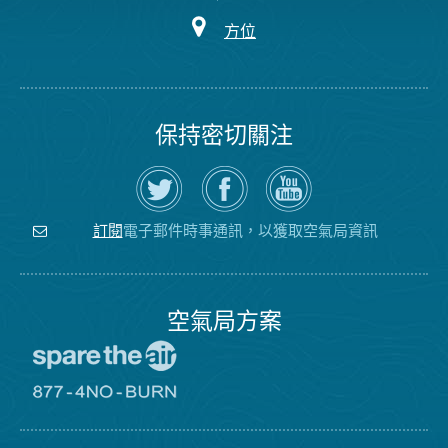
方位
保持密切關注
在
瀏
空
Twitter
覽
氣
上
空
局
關
氣
YouTube
注
局
頻
電子郵件時事通訊，以獲取空氣局資訊
訂閱
空
的
道
氣
Facebook
局
頁
面
空氣局方案
前
往
愛
前
惜
往
空
8774
氣
不