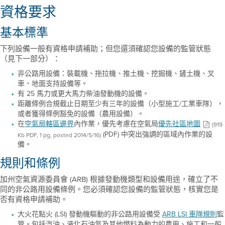
資格要求
基本標準
下列設備一般有資格申請補助；但您還須確認您設備的監管狀態
（見下一部分）：
非公路用設備：裝載機、拖拉機、推土機、挖掘機、鏟土機、叉
車、地面支持設備等。
有 25 馬力或更大馬力柴油發動機的設備。
距離條例合規截止日期至少有三年的設備（小型施工/工業車隊），
或者獲得條例豁免的設備（農用設備）。
在
空氣局轄區邊界
內作業，優先考慮在空氣局
優先社區地圖
(919
(PDF) 中突出強調的區域內作業的設
Kb PDF, 1 pg, posted 2014/5/16)
備。
規則和條例
加州空氣資源委員會 (ARB) 根據發動機類型和設備用途，確立了不
同的非公路用設備條例。您必須確認您設備的監管狀態，核實您是
否有資格申請補助。
大火花點火 (LSI) 發動機驅動的非公路用設備受
ARB LSI 車隊規則
監
管。包括汽油、液化石油氣及其他燃料為動力的農用、施工和一般