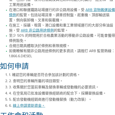
工業用途設備。
在港口和聯運鐵路站場運行的非公路用設備，受
ARB 貨物搬運設備
條例
的監管。包括站場貨車、調車控制盤、起重機、頂部輸送裝
置、側向裝卸機、叉車和裝載機。
在施工、採礦、租賃、港口設備和重工業領域運行的大部分柴油設
施，受
ARB 非公路用途條例
的監管。
至少 50% 的時間用於合格農業活動的移動非公路設備，可能會獲得
條例豁免。
合規日期具體取決於條例和車隊規模。
如需瞭解有關非公路用途條例的更多資訊，請撥打 ARB 監管熱線：
1.866.6.DIESEL
如何申請
1. 確認您的車輛是否符合參加該計劃的資格。
2. 查明您的車輛所屬的項目類型。
3. 收集關於您當前車輛及替換車輛或發動機的必要資訊。
4. 在空氣局已批准設備替換經銷商的配合下，採購替換設備。
5. 配合發動機經銷商進行發動機替換（動力改裝）。
6.
線上申請資助資金。