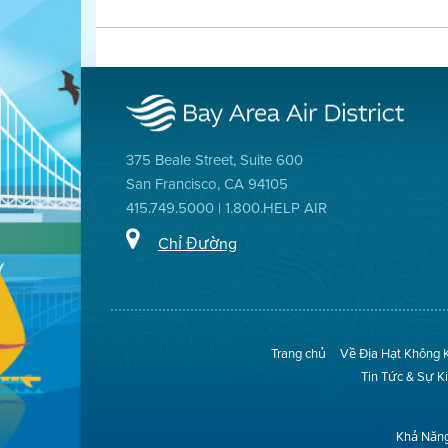
375 Beale Street, Suite 600
San Francisco, CA 94105
415.749.5000 | 1.800.HELP AIR
Chỉ Đường
Trang chủ
Về Địa Hạt Không 
Tin Tức & Sự K
Khả Năng