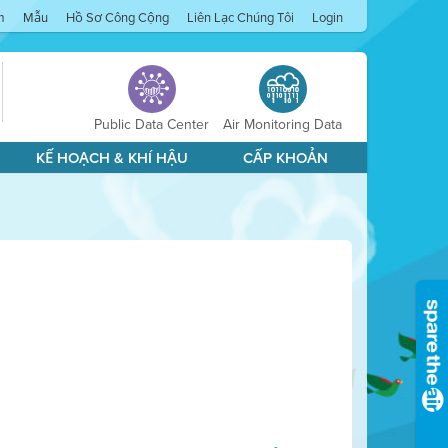
m
Mẫu
Hồ Sơ Công Cộng
Liên Lạc Chúng Tôi
Login
Public Data Center
Air Monitoring Data
KẾ HOẠCH & KHÍ HẬU
CẤP KHOẢN