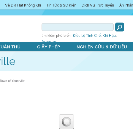
Về Địa Hạt Không Khí
Tin Tức & Sự Kiện
Dịch Vụ Trực Tuyến
Ấn Phẩ
,
,
tìm kiếm phổ biến:
Điều Lệ Tinh Chế
Khí Hậu
Asbestos
 TUÂN THỦ
GIẤY PHÉP
NGHIÊN CỨU & DỮ LIỆU
ille
Town of Yountville