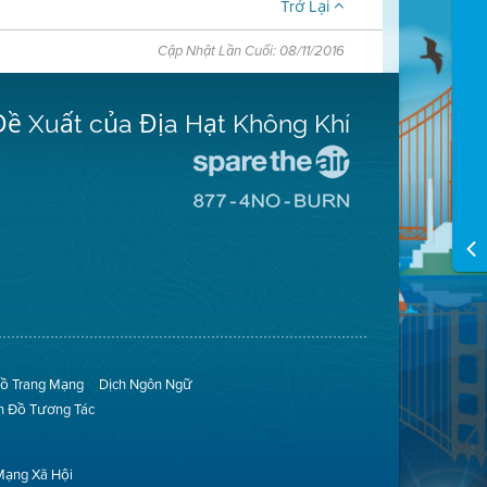
Trở Lại
Cập Nhật Lần Cuối: 08/11/2016
Đề Xuất của Địa Hạt Không Khí
Đến
Trang
Đến
Mạng
Trang
Spare
Mạng
The
8774
Air
No
(Bảo
Burn
Toàn
(Không
Không
Đốt)
Khí)
ồ Trang Mạng
Dịch Ngôn Ngữ
n Đồ Tương Tác
Mạng Xã Hội