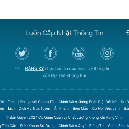
Luôn Cập Nhật Thông Tin
Hãy
Truy
Kênh
Air
theo
cập
YouTube
District
dõi
Trang
của
on
Địa
Facebook
Địa
Instagram
Hạt
của
Hạt
ĐĂNG KÝ
nhận bản tin qua email về thông tin
Không
Địa
Không
Khí
Hạt
Khí
của Địa Hạt Không Khí
trên
Twitter
Khí
Tìm
Liên Lạc với Chúng Tôi
Chính Sách Không Phân Biệt Đối Xử
Sơ Đ
iện
Lịch
Dịch Vụ Trực Tuyến
Ấn Phẩm
Biểu Mẫu
Cơ Hội Việc Làm
Bả
© Bản Quyền 2024 Cơ Quan Quản Lý Chất Lượng Không Khí Vùng Vịnh
 Tiếp Cận
Điều Khoản Sử Dụng
Chính Sách Quyền Riêng Tư
Chính Sách 