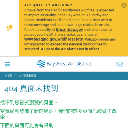
AIR QUALITY ADVISORY
Smoke from the Pacific Northwest wildfires is expected
to impact air quality in the Bay Area on Thursday and
Friday. Residents in affected areas should stay alert to
news coverage and health warnings related to smoke.
fire.airnow.gov
Check air quality at
and take steps to
protect your health from smoke. Learn how at
www.baaqmd.gov/wildfiresafety
.
Pollution levels are
not expected to exceed the national 24-hour health
standard. A Spare the Air Alert is not in effect.
空氣局
404 項目未找到
404 頁面未找到
找不到您嘗試瀏覽的頁面。
空氣局剛發佈了新的網站，我們的許多頁面已經做了改
變。
下面的頁面可能會有幫助：