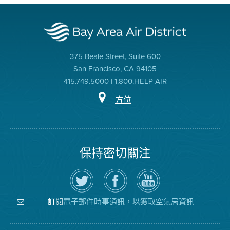
375 Beale Street, Suite 600
San Francisco, CA 94105
415.749.5000 | 1.800.HELP AIR
方位
保持密切關注
在
瀏
空
Twitter
覽
氣
上
空
局
關
氣
YouTube
注
局
頻
電子郵件時事通訊，以獲取空氣局資訊
訂閱
空
的
道
氣
Facebook
局
頁
面