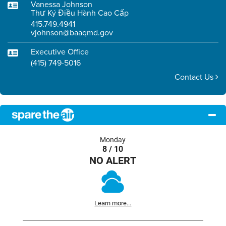
Vanessa Johnson
Thư Ký Điều Hành Cao Cấp
415.749.4941
vjohnson@baaqmd.gov
Executive Office
(415) 749-5016
Contact Us
Monday
8 / 10
NO ALERT
Learn more...