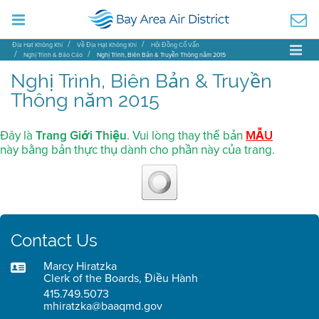
Địa Hạt Không Khí
Về Địa Hạt Không Khí
Hội Đồng Cố Vấn
Nghị Trình & Báo Cáo
Nghị Trình, Biên Bản & Truyền Thông năm 2015
Nghị Trình, Biên Bản & Truyền
Thông năm 2015
Đây là
Trang Giới Thiệu
. Vui lòng thay thế bản
MẪU
này bằng bản thực thụ dành cho phần này của trang.
Contact Us
Marcy Hiratzka
Clerk of the Boards, Điều Hành
415.749.5073
mhiratzka@baaqmd.gov