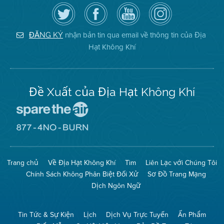
Hãy
Truy
Kênh
Air
theo
cập
YouTube
District
dõi
Trang
của
on
Địa
Facebook
Địa
Instagram
Hạt
của
Hạt
nhận bản tin qua email về thông tin của Địa
ĐĂNG KÝ
Không
Địa
Không
Hạt Không Khí
Khí
Hạt
Khí
trên
Twitter
Đề Xuất của Địa Hạt Không Khí
Đến
Trang
Mạng
Đến
Spare
Trang
The
Mạng
Air
8774
Trang chủ
Về Địa Hạt Không Khí
Tìm
Liên Lạc với Chúng Tôi
(Bảo
No
Toàn
Burn
Chính Sách Không Phân Biệt Đối Xử
Sơ Đồ Trang Mạng
Không
(Không
Khí)
Đốt)
Dịch Ngôn Ngữ
Tin Tức & Sự Kiện
Lịch
Dịch Vụ Trực Tuyến
Ấn Phẩm