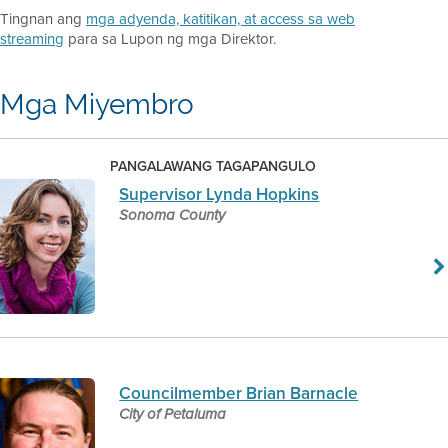
Tingnan ang
mga adyenda, katitikan, at access sa web
streaming
para sa Lupon ng mga Direktor.
Mga Miyembro
PANGALAWANG TAGAPANGULO
Supervisor Lynda Hopkins
Sonoma County
Councilmember Brian Barnacle
City of Petaluma