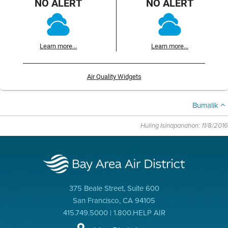
NO ALERT
NO ALERT
Learn more...
Learn more...
Air Quality Widgets
Bumalik
Huling Isinapanahon: 11/8/2016
375 Beale Street, Suite 600
San Francisco, CA 94105
415.749.5000 | 1.800.HELP AIR