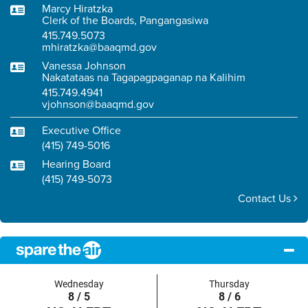
Marcy Hiratzka
Clerk of the Boards, Pangangasiwa
415.749.5073
mhiratzka@baaqmd.gov
Vanessa Johnson
Nakatataas na Tagapagpaganap na Kalihim
415.749.4941
vjohnson@baaqmd.gov
Executive Office
(415) 749-5016
Hearing Board
(415) 749-5073
Contact Us
Wednesday
Thursday
8 / 5
8 / 6