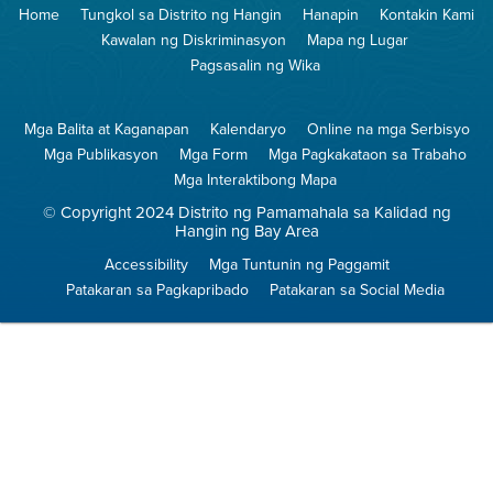
Home
Tungkol sa Distrito ng Hangin
Hanapin
Kontakin Kami
Hangin
na
Walang
Kawalan ng Diskriminasyon
Mapa ng Lugar
Pagsunog
Pagsasalin ng Wika
Mga Balita at Kaganapan
Kalendaryo
Online na mga Serbisyo
Mga Publikasyon
Mga Form
Mga Pagkakataon sa Trabaho
Mga Interaktibong Mapa
© Copyright 2024 Distrito ng Pamamahala sa Kalidad ng
Hangin ng Bay Area
Accessibility
Mga Tuntunin ng Paggamit
Patakaran sa Pagkapribado
Patakaran sa Social Media