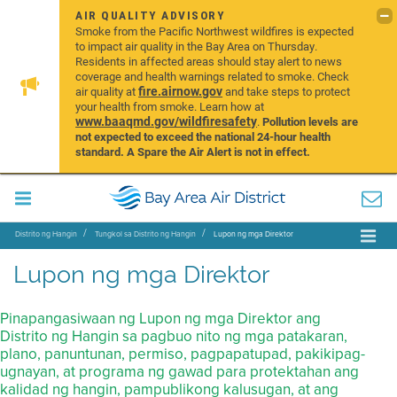
AIR QUALITY ADVISORY
Smoke from the Pacific Northwest wildfires is expected
to impact air quality in the Bay Area on Thursday.
Residents in affected areas should stay alert to news
coverage and health warnings related to smoke. Check
fire.airnow.gov
air quality at
and take steps to protect
your health from smoke. Learn how at
www.baaqmd.gov/wildfiresafety
.
Pollution levels are
not expected to exceed the national 24-hour health
standard. A Spare the Air Alert is not in effect.
Distrito ng Hangin
Tungkol sa Distrito ng Hangin
Lupon ng mga Direktor
Lupon ng mga Direktor
Pinapangasiwaan ng Lupon ng mga Direktor ang
Distrito ng Hangin sa pagbuo nito ng mga patakaran,
plano, panuntunan, permiso, pagpapatupad, pakikipag-
ugnayan, at programa ng gawad para protektahan ang
kalidad ng hangin, pampublikong kalusugan, at ang