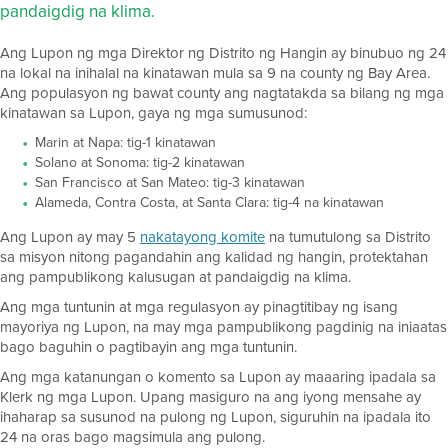
pandaigdig na klima.
Ang Lupon ng mga Direktor ng Distrito ng Hangin ay binubuo ng 24
na lokal na inihalal na kinatawan mula sa 9 na county ng Bay Area.
Ang populasyon ng bawat county ang nagtatakda sa bilang ng mga
kinatawan sa Lupon, gaya ng mga sumusunod:
Marin at Napa: tig-1 kinatawan
Solano at Sonoma: tig-2 kinatawan
San Francisco at San Mateo: tig-3 kinatawan
Alameda, Contra Costa, at Santa Clara: tig-4 na kinatawan
Ang Lupon ay may 5
nakatayong komite
na tumutulong sa Distrito
sa misyon nitong pagandahin ang kalidad ng hangin, protektahan
ang pampublikong kalusugan at pandaigdig na klima.
Ang mga tuntunin at mga regulasyon ay pinagtitibay ng isang
mayoriya ng Lupon, na may mga pampublikong pagdinig na iniaatas
bago baguhin o pagtibayin ang mga tuntunin.
Ang mga katanungan o komento sa Lupon ay maaaring ipadala sa
Klerk ng mga Lupon. Upang masiguro na ang iyong mensahe ay
ihaharap sa susunod na pulong ng Lupon, siguruhin na ipadala ito
24 na oras bago magsimula ang pulong.