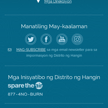
Mga Direksiyon
Manatiling May-kaalaman
I-
Bisitahin
Channel
Air
follow
ang
sa
District
ang
Page
YouTube
on
Air
sa
ng
Instagram
District
Facebook
Air
sa mga email newsletter para sa
MAG-SUBSCRIBE
sa
ng
District
impormasyon ng Distrito ng Hangin
Twitter
Distrito
Mga Inisyatibo ng Distrito ng Hangin
Pumunta
sa
Lugar
Pumunta
na
sa
Iligtas
8774
ang
Lugar