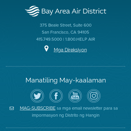
375 Beale Street, Suite 600
San Francisco, CA 94105
415.749.5000 | 1.800.HELP AIR
Mga Direksiyon
Manatiling May-kaalaman
I-
Bisitahin
Channel
Air
follow
ang
sa
District
ang
Page
YouTube
on
Air
sa
ng
Instagram
District
Facebook
Air
sa mga email newsletter para sa
MAG-SUBSCRIBE
sa
ng
District
impormasyon ng Distrito ng Hangin
Twitter
Distrito