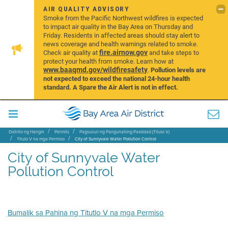
AIR QUALITY ADVISORY
Smoke from the Pacific Northwest wildfires is expected
to impact air quality in the Bay Area on Thursday and
Friday. Residents in affected areas should stay alert to
news coverage and health warnings related to smoke.
fire.airnow.gov
Check air quality at
and take steps to
protect your health from smoke. Learn how at
www.baaqmd.gov/wildfiresafety
.
Pollution levels are
not expected to exceed the national 24-hour health
standard. A Spare the Air Alert is not in effect.
Distrito ng Hangin
Permits
Pagsusuri ng Pangunahing Pasilidad (Titulo V)
Titulo V na mga Permiso
City of Sunnyvale Water Pollution Control
City of Sunnyvale Water
Pollution Control
Bumalik sa Pahina ng Titutlo V na mga Permiso