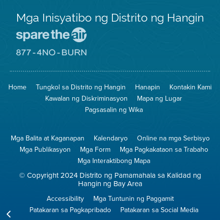
Mga Inisyatibo ng Distrito ng Hangin
Pumunta
sa
Lugar
Pumunta
na
sa
Iligtas
8774
ang
Lugar
Home
Tungkol sa Distrito ng Hangin
Hanapin
Kontakin Kami
Hangin
na
Walang
Kawalan ng Diskriminasyon
Mapa ng Lugar
Pagsunog
Pagsasalin ng Wika
Mga Balita at Kaganapan
Kalendaryo
Online na mga Serbisyo
Mga Publikasyon
Mga Form
Mga Pagkakataon sa Trabaho
Mga Interaktibong Mapa
© Copyright 2024 Distrito ng Pamamahala sa Kalidad ng
Hangin ng Bay Area
Accessibility
Mga Tuntunin ng Paggamit
Patakaran sa Pagkapribado
Patakaran sa Social Media