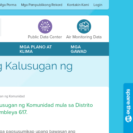
Mga Porma
Mga Pampublikong Rekord
Kontakin Kami
Login
Public Data Center
Air Monitoring Data
A
MGA PLANO AT
MGA
KLIMA
GAWAD
g Kalusugan ng
gan ng Komunidad
usugan ng Komunidad mula sa Distrito
mbleya 617.
a mga pagsusumikap upang bawasan ang