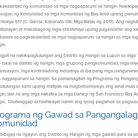
kakalantad ng komunidad sa mga nagpaparumi sa hangin. Nakikip
usugan ng Komunidad sa mga komunidad ng Bay Area upang planuhi
mbleya 617 (C. Garcia, Kabanata 136, Mga Batas ng 2017). Ang nagtut
atunayan at makabagong mga estratehiya upang pagandahin ang k
bawas sa pagkakalantad sa mga nagpaparumi sa hangin sa mga lug
gin.
igpit na nakikipagtulungan ang Distrito ng Hangin sa Lupon sa mga 
 lokal na distrito ng hangin, mga grupong pangkomunidad, mga mi
anisasyon, mga kontroladong industriya at iba pang mga panguna
 nagpaparumi sa hangin. Sa pamamagitan ng Programa ng Pangang
tutulungan kami upang matiyak na magbebenepisyo ang lahat mula 
gin, lalo na ang mga nakatira sa mga bahagi ng San Francisco Bay
gin. Tinatanggap at hinihikayat namin ang iyong paglahok sa pagsusu
rograma ng Gawad sa Pangangalag
omunidad
bibigay na ngayon ang Distrito ng Hangin ng mga gawad para sa 