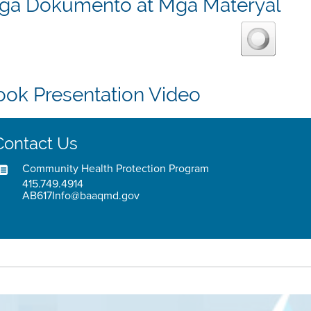
ga Dokumento at Mga Materyal
ook Presentation Video
Contact Us
Community Health Protection Program
415.749.4914
AB617Info@baaqmd.gov