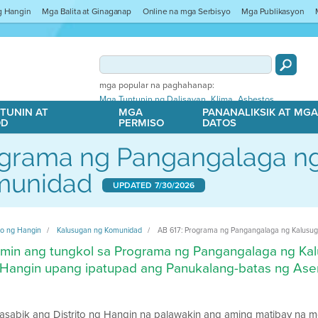
ng Hangin
Mga Balita at Ginaganap
Online na mga Serbisyo
Mga Publikasyon
mga popular na paghahanap:
,
,
Mga Tuntunin ng Dalisayan
Klima
Asbestos
TUNIN AT
MGA
PANANALIKSIK AT MG
OD
PERMISO
DATOS
grama ng Pangangalaga n
munidad
UPDATED
7/30/2026
ito ng Hangin
Kalusugan ng Komunidad
AB 617: Programa ng Pangangalaga ng Kalusu
min ang tungkol sa Programa ng Pangangalaga ng Kal
 Hangin upang ipatupad ang Panukalang-batas ng Ase
asabik ang Distrito ng Hangin na palawakin ang aming matibay n