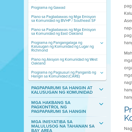
pag
Programa ng Gawad
Kal
Plano sa Pagbabawas ng Mga Emisyon
Ase
sa Komunidad ng BVHP / Southeast SF
nap
Plano sa Pagbabawas ng Mga Emisyon
sa Komunidad ng East Oakland
pag
han
Programa ng Pangangalaga ng
Kalusugan ng Komunidad ng Lugar ng
Richmond
Mah
Plano ng Aksyon ng Komunidad ng West
mga
Oakland
org
Programa ng Pagsusuri ng Panganib ng
mga
Hangin sa Komunidad (CARE)
nag
PAGPAPARUMI SA HANGIN AT
han
KALUSUGAN NG KOMUNIDAD
han
MGA HAKBANG SA
PAGKONTROL NG
P
PAGPAPARUMI SA HANGIN
K
MGA INISYATIBA SA
MALULUSOG NA TAHANAN SA
Nag
BAY AREA