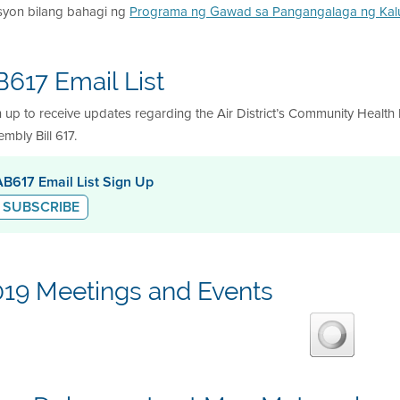
syon bilang bahagi ng
Programa ng Gawad sa Pangangalaga ng Ka
617 Email List
 up to receive updates regarding the Air District’s Community Health
mbly Bill 617.
AB617 Email List Sign Up
SUBSCRIBE
019 Meetings and Events