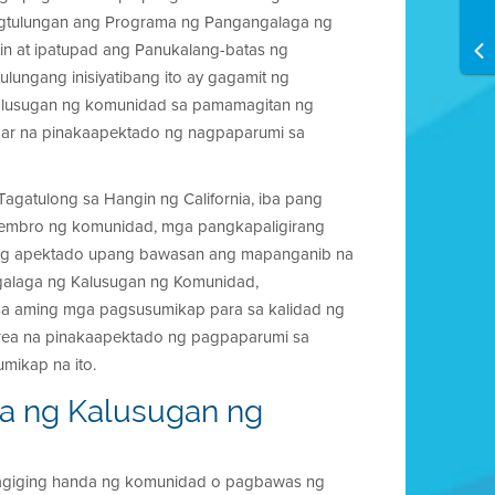
agtulungan ang Programa ng Pangangalaga ng
n at ipatupad ang Panukalang-batas ng
ulungang inisiyatibang ito ay gagamit ng
alusugan ng komunidad sa pamamagitan ng
ar na pinakaapektado ng nagpaparumi sa
Tagatulong sa Hangin ng California, iba pang
yembro ng komunidad, mga pangkapaligirang
hing apektado upang bawasan ang mapanganib na
alaga ng Kalusugan ng Komunidad,
sa aming mga pagsusumikap para sa kalidad ng
 Area na pinakaapektado ng pagpaparumi sa
mikap na ito.
a ng Kalusugan ng
pagiging handa ng komunidad o pagbawas ng