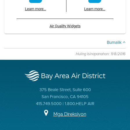
Learn more...
Learn more...
Air Quality Widgets
Bumalik
Huling Isinapanahon: 11/8/2016
375 Beale Street, Suite 600
San Francisco, CA 94105
415.749.5000 | 1.800.HELP AIR
Mga Direksiyon