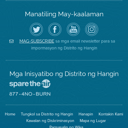
Manatiling May-kaalaman
I-
Bisitahin
Channel
Air
follow
ang
sa
District
ang
Page
YouTube
on
Air
sa
ng
Instagram
District
Facebook
Air
sa mga email newsletter para sa
MAG-SUBSCRIBE
sa
ng
District
impormasyon ng Distrito ng Hangin
Twitter
Distrito
Mga Inisyatibo ng Distrito ng Hangin
Pumunta
sa
Lugar
Pumunta
na
sa
Iligtas
8774
ang
Lugar
Home
Tungkol sa Distrito ng Hangin
Hanapin
Kontakin Kami
Hangin
na
Walang
Kawalan ng Diskriminasyon
Mapa ng Lugar
Pagsunog
Pagsasalin ng Wika