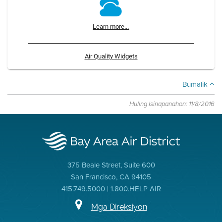
Learn more...
Air Quality Widgets
Bumalik
Huling Isinapanahon: 11/8/2016
375 Beale Street, Suite 600
San Francisco, CA 94105
415.749.5000 | 1.800.HELP AIR
Mga Direksiyon