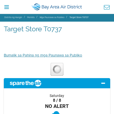
Distrito ng Hangin
Permits
Mga Paunawa sa Publiko
Target Store T0737
Target Store T0737
Bumalik sa Pahina ng mga Paunawa sa Publiko
Saturday
8 / 8
NO ALERT