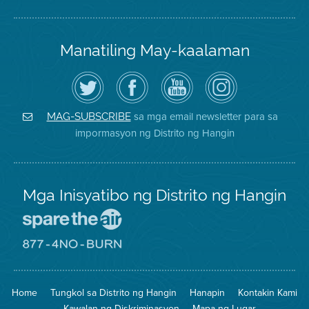
Manatiling May-kaalaman
I-
Bisitahin
Channel
Air
follow
ang
sa
District
ang
Page
YouTube
on
Air
sa
ng
Instagram
District
Facebook
Air
sa mga email newsletter para sa
MAG-SUBSCRIBE
sa
ng
District
impormasyon ng Distrito ng Hangin
Twitter
Distrito
Mga Inisyatibo ng Distrito ng Hangin
Pumunta
sa
Lugar
Pumunta
na
sa
Iligtas
8774
ang
Lugar
Home
Tungkol sa Distrito ng Hangin
Hanapin
Kontakin Kami
Hangin
na
Walang
Kawalan ng Diskriminasyon
Mapa ng Lugar