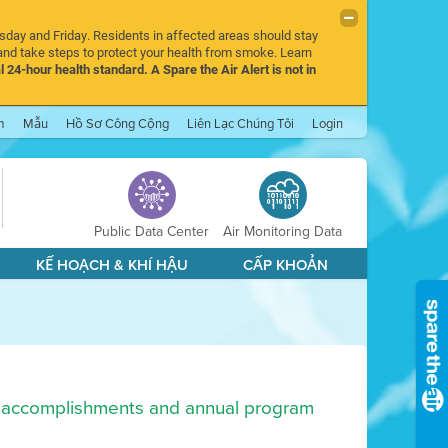
rsday and Friday. Residents in affected areas should stay
nd take steps to protect your health from smoke. Learn
l 24-hour health standard. A Spare the Air Alert is not in
m
Mẫu
Hồ Sơ Công Cộng
Liên Lạc Chúng Tôi
Login
Public Data Center
Air Monitoring Data
KẾ HOẠCH & KHÍ HẬU
CẤP KHOẢN
key accomplishments and annual program