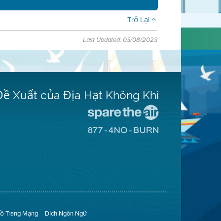
Trở Lại
Last Updated: 03/08/2023
Đề Xuất của Địa Hạt Không Khí
Đến
Trang
Đến
Mạng
Trang
Spare
Mạng
The
8774
Air
No
(Bảo
Burn
Toàn
(Không
Không
Đốt)
Khí)
ồ Trang Mạng
Dịch Ngôn Ngữ