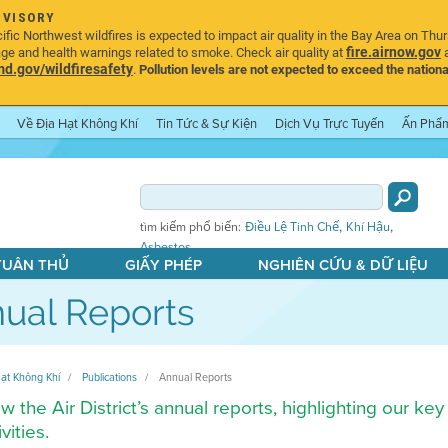
DVISORY
ic Northwest wildfires is expected to impact air quality in the Bay Area on Thu
fire.airnow.gov
age and health warnings related to smoke. Check air quality at
a
.gov/wildfiresafety
.
Pollution levels are not expected to exceed the nationa
Về Địa Hạt Không Khí
Tin Tức & Sự Kiện
Dịch Vụ Trực Tuyến
Ấn Phẩ
,
,
tìm kiếm phổ biến:
Điều Lệ Tinh Chế
Khí Hậu
Asbestos
 TUÂN THỦ
GIẤY PHÉP
NGHIÊN CỨU & DỮ LIỆU
ual Reports
ạt Không Khí
Publications
Annual Reports
w the Air District’s annual reports, highlighting our 
ivities.