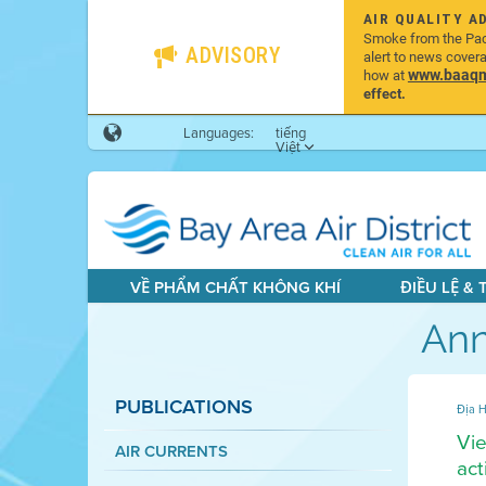
AIR QUALITY A
Smoke from the Pacif
ADVISORY
alert to news cover
www.baaqmd
how at
effect.
Languages:
tiếng
Việt
VỀ PHẨM CHẤT KHÔNG KHÍ
ĐIỀU LỆ &
Ann
PUBLICATIONS
Địa H
Vie
AIR CURRENTS
act