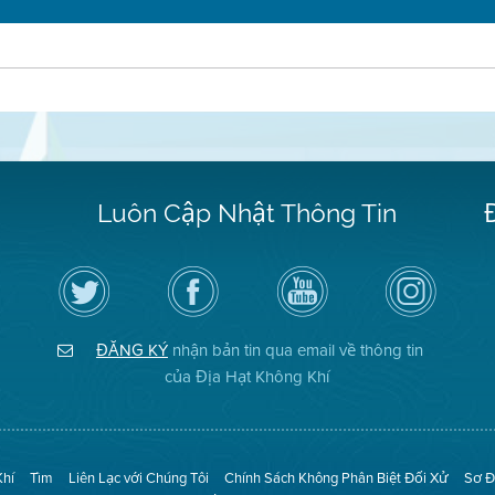
Luôn Cập Nhật Thông Tin
Hãy
Truy
Kênh
Air
theo
cập
YouTube
District
dõi
Trang
của
on
Địa
Facebook
Địa
Instagram
Hạt
của
Hạt
ĐĂNG KÝ
nhận bản tin qua email về thông tin
Không
Địa
Không
Khí
Hạt
Khí
của Địa Hạt Không Khí
trên
Twitter
Khí
Tìm
Liên Lạc với Chúng Tôi
Chính Sách Không Phân Biệt Đối Xử
Sơ Đ