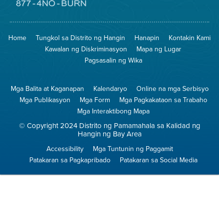
sa
Lugar
Pumunta
na
sa
Iligtas
8774
ang
Lugar
Home
Tungkol sa Distrito ng Hangin
Hanapin
Kontakin Kami
Hangin
na
Walang
Kawalan ng Diskriminasyon
Mapa ng Lugar
Pagsunog
Pagsasalin ng Wika
Mga Balita at Kaganapan
Kalendaryo
Online na mga Serbisyo
Mga Publikasyon
Mga Form
Mga Pagkakataon sa Trabaho
Mga Interaktibong Mapa
© Copyright 2024 Distrito ng Pamamahala sa Kalidad ng
Hangin ng Bay Area
Accessibility
Mga Tuntunin ng Paggamit
Patakaran sa Pagkapribado
Patakaran sa Social Media