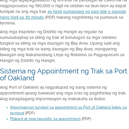
Ang mga tagapagpatakbo ng terminal na pandagat sa California na
nagpoproseso ng 100,000 o higit na sisidlan na taun-taon ay dapat
tumiyak na ang mga trak
ay hindi gumagawa ng pag-idle o pagpila
nang higit sa 30 minuto
(PDF) habang naghihintay na pumasok sa
terminal.
Ang mga inspektor ng Distrito ng Hangin ay regular na
sumusubaybay sa idling ng trak at tumutugon sa mga reklamo
tungkol sa idling sa mga daungan ng Bay Area. Upang iulat ang
idling ng mga trak sa isang daungan ng Bay Area, mangyaring
tawagan ang Nakahandang Linya ng Reklamo sa Pagpaparumi sa
Hangin ng Distrito ng Hangin.
Sistema ng Appointment ng Trak sa Port
of Oakland
Ang Port of Oakland ay nagpatupad ng isang sistema ng
appointment upang bawasan ang mga oras ng paghihintay ng trak.
Ang karagdagang impormasyon ay makukuha sa ibaba:
Impormasyon tungkol sa appointment sa Port of Oakland batay sa
terminal
(PDF)
Plakard at mga tagubilin sa appointment
(PDF)