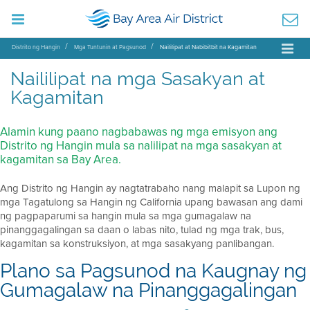
Distrito ng Hangin
Mga Tuntunin at Pagsunod
Naililipat at Nabibitbit na Kagamitan
Naililipat na mga Sasakyan at
Kagamitan
Alamin kung paano nagbabawas ng mga emisyon ang
Distrito ng Hangin mula sa nalilipat na mga sasakyan at
kagamitan sa Bay Area.
Ang Distrito ng Hangin ay nagtatrabaho nang malapit sa Lupon ng
mga Tagatulong sa Hangin ng California upang bawasan ang dami
ng pagpaparumi sa hangin mula sa mga gumagalaw na
pinanggagalingan sa daan o labas nito, tulad ng mga trak, bus,
kagamitan sa konstruksiyon, at mga sasakyang panlibangan.
Plano sa Pagsunod na Kaugnay ng
Gumagalaw na Pinanggagalingan