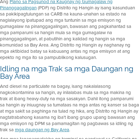
Ang
Plano sa Pagsunod na Kaugnay ng Gumagalaw ng
Pinanggagalingan
(PDF) ng Distrito ng Hangin ay isang kasunduan
sa pakikipagtulungan sa CARB na kauna-unahan sa estado na
naglalayong ipatupad ang mga tuntunin sa mga emisyon ng
gumagalaw na pinanggagalingan, bawasan ang pagkahantad sa
mga pamparumi sa hangin mula sa mga gumagalaw na
pinanggagalingan, at pabutihin ang kalidad ng hangin sa mga
komunidad sa Bay Area. Ang Distrito ng Hangin ay naghanay ng
mga aktibidad batay sa kabuuang antas ng mga emisyon at ang
epekto ng mga ito sa pampublikong kalusugan.
Idling na mga Trak sa mga Daungan ng
Bay Area
And diesel na particulate na bagay, isang nakalalasong
nagkokontamina sa hangin, ay inilalabas mula sa mga makina ng
trak at ibang heavy-duty na mga sasakyan. Dahil itong pamparumi
sa hangin ay iniuugnay sa tumataas na mga antas ng kanser sa baga
at mga sakit sa paghinga na tulad ng hika, ang Distrito ng Hangin ay
nagtatrabahong kasama ng iba't ibang grupo upang bawasan ang
mga emisyon ng DPM
sa pamamagitan ng pagbawas sa idling ng
trak sa
mga daungan ng Bay Area
.