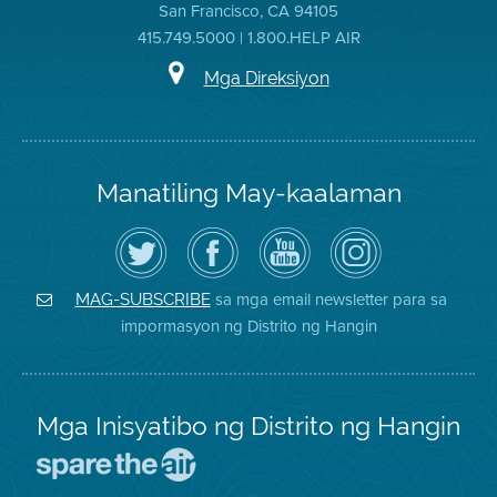
San Francisco, CA 94105
415.749.5000 | 1.800.HELP AIR
Mga Direksiyon
Manatiling May-kaalaman
I-
Bisitahin
Channel
Air
follow
ang
sa
District
ang
Page
YouTube
on
Air
sa
ng
Instagram
District
Facebook
Air
sa mga email newsletter para sa
MAG-SUBSCRIBE
sa
ng
District
impormasyon ng Distrito ng Hangin
Twitter
Distrito
Mga Inisyatibo ng Distrito ng Hangin
Pumunta