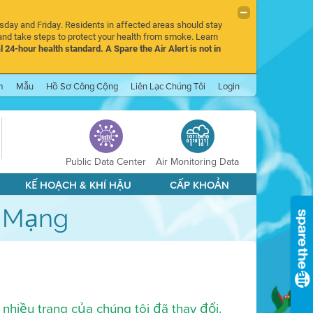
rsday and Friday. Residents in affected areas should stay
nd take steps to protect your health from smoke. Learn
l 24-hour health standard. A Spare the Air Alert is not in
m
Mẫu
Hồ Sơ Công Cộng
Liên Lạc Chúng Tôi
Login
Public Data Center
Air Monitoring Data
KẾ HOẠCH & KHÍ HẬU
CẤP KHOẢN
g Mạng
nhiều trang của chúng tôi đã thay đổi.