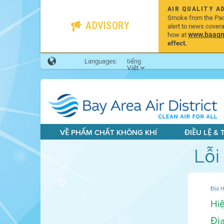
AIR QUALITY A
Smoke from the Pacif
ADVISORY
alert to news cover
www.baaqmd
how at
effect.
Languages:
tiếng
Việt
VỀ PHẨM CHẤT KHÔNG KHÍ
ĐIỀU LỆ &
Lỗi
Địa H
Hiệ
Địa