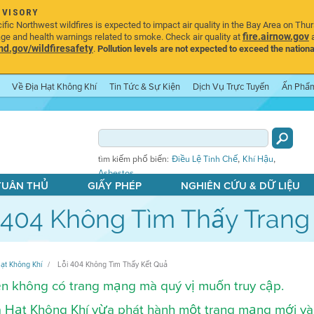
DVISORY
ic Northwest wildfires is expected to impact air quality in the Bay Area on Thu
fire.airnow.gov
age and health warnings related to smoke. Check air quality at
a
.gov/wildfiresafety
.
Pollution levels are not expected to exceed the nationa
Về Địa Hạt Không Khí
Tin Tức & Sự Kiện
Dịch Vụ Trực Tuyến
Ấn Phẩ
,
,
tìm kiếm phổ biến:
Điều Lệ Tinh Chế
Khí Hậu
Asbestos
 TUÂN THỦ
GIẤY PHÉP
NGHIÊN CỨU & DỮ LIỆU
 404 Không Tìm Thấy Tran
ạt Không Khí
Lỗi 404 Không Tìm Thấy Kết Quả
n không có trang mạng mà quý vị muốn truy cập.
 Hạt Không Khí vừa phát hành một trang mạng mới và 