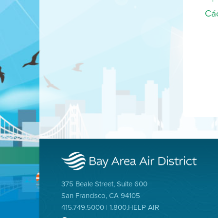
Các
375 Beale Street, Suite 600
San Francisco, CA 94105
415.749.5000 | 1.800.HELP AIR