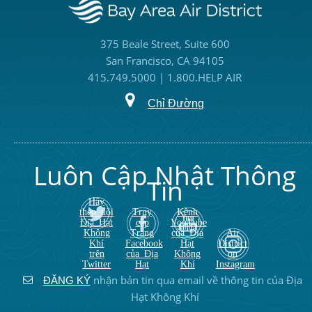
375 Beale Street, Suite 600
San Francisco, CA 94105
415.749.5000 | 1.800.HELP AIR
Chỉ Đường
Luôn Cập Nhật Thông
Tin
Hãy
theo dõi
Truy
Kênh
Địa Hạt
cập
YouTube
Không
Trang
của Địa
Air
Khí
Facebook
Hạt
District
trên
của Địa
Không
on
Twitter
Hạt
Khí
Instagram
nhận bản tin qua email về thông tin của Địa
ĐĂNG KÝ
Hạt Không Khí