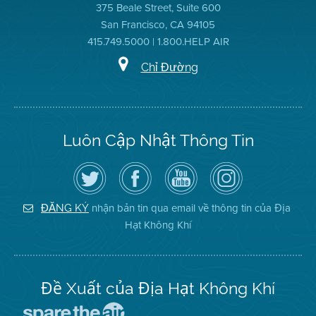
375 Beale Street, Suite 600
San Francisco, CA 94105
415.749.5000 | 1.800.HELP AIR
Chỉ Đường
Luôn Cập Nhật Thông Tin
Hãy
Truy
Kênh
Air
theo
cập
YouTube
District
dõi
Trang
của
on
Địa
Facebook
Địa
Instagram
Hạt
của
Hạt
nhận bản tin qua email về thông tin của Địa
ĐĂNG KÝ
Không
Địa
Không
Hạt Không Khí
Khí
Hạt
Khí
trên
Twitter
Đề Xuất của Địa Hạt Không Khí