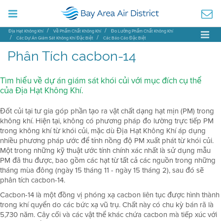
Địa Hạt Không Khí
Về Phẩm Chất Không Khí
Đo Lường Phẩm Chất Không Khí
Các Dự Án Giám Sát Không Khí Đặc Biệt
Các Báo Cáo Đặc Biệt
Phân tích cacbon-14
Phân Tích cacbon-14
Tìm hiểu về dự án giám sát khói củi với mục đích cụ thể
của Địa Hạt Không Khí.
Đốt củi tại tư gia góp phần tạo ra vật chất dạng hạt mịn (PM) trong
không khí. Hiện tại, không có phương pháp đo lường trực tiếp PM
trong không khí từ khói củi, mặc dù Địa Hạt Không Khí áp dụng
nhiều phương pháp ước để tính nồng độ PM xuất phát từ khói củi.
Một trong những kỹ thuật ước tính chính xác nhất là sử dụng mẫu
PM đã thu được, bao gồm các hạt từ tất cả các nguồn trong những
tháng mùa đông (ngày 15 tháng 11 - ngày 15 tháng 2), sau đó sẽ
phân tích cacbon-14.
Cacbon-14 là một đồng vị phóng xạ cacbon liên tục được hình thành
trong khí quyển do các bức xạ vũ trụ. Chất này có chu kỳ bán rã là
5,730 năm. Cây cối và các vật thể khác chứa cacbon mà tiếp xúc với