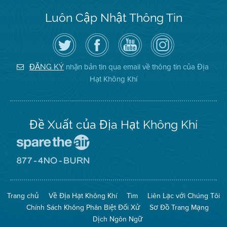
Luôn Cập Nhật Thông Tin
Hãy
Truy
Kênh
Air
theo
cập
YouTube
District
dõi
Trang
của
on
Địa
Facebook
Địa
Instagram
Hạt
của
Hạt
nhận bản tin qua email về thông tin của Địa
ĐĂNG KÝ
Không
Địa
Không
Hạt Không Khí
Khí
Hạt
Khí
trên
Twitter
Đề Xuất của Địa Hạt Không Khí
Đến
Trang
Mạng
Đến
Spare
Trang
The
Mạng
Air
8774
Trang chủ
Về Địa Hạt Không Khí
Tìm
Liên Lạc với Chúng Tôi
(Bảo
No
Toàn
Burn
Chính Sách Không Phân Biệt Đối Xử
Sơ Đồ Trang Mạng
Không
(Không
Khí)
Đốt)
Dịch Ngôn Ngữ