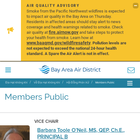
AIR QUALITY ADVISORY
Smoke from the Pacific Northwest wildfires is expected
to impact air quality in the Bay Area on Thursday.
Residents in affected areas should stay alert to news
coverage and health warnings related to smoke. Check
fire.airnow.gov
air quality at
and take steps to protect
your health from smoke. Learn how at
www.baaqmd.gov/wildfiresafety
.
Pollution levels are
not expected to exceed the national 24-hour health
standard. A Spare the Air Alert is not in effect.
Địa Hạt Không Khí
Về Địa Hạt Không Khí
Hội Đồng Phân Xử
Members Public
Members Public
VICE CHAIR
Barbara Toole O’Neil, MS, QEP, Ch.E.,
PRINCIPAL B