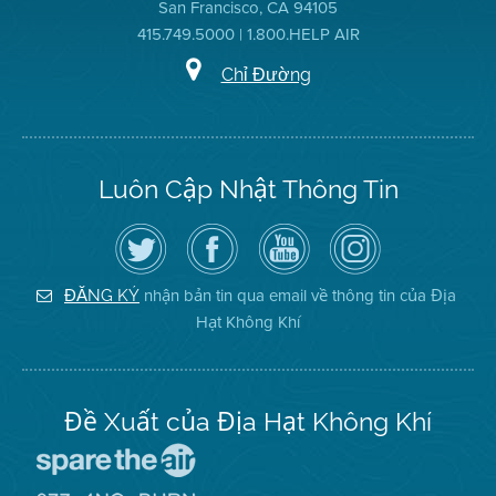
San Francisco, CA 94105
415.749.5000 | 1.800.HELP AIR
Chỉ Đường
Luôn Cập Nhật Thông Tin
Hãy
Truy
Kênh
Air
theo
cập
YouTube
District
dõi
Trang
của
on
Địa
Facebook
Địa
Instagram
Hạt
của
Hạt
nhận bản tin qua email về thông tin của Địa
ĐĂNG KÝ
Không
Địa
Không
Hạt Không Khí
Khí
Hạt
Khí
trên
Twitter
Đề Xuất của Địa Hạt Không Khí
Đến