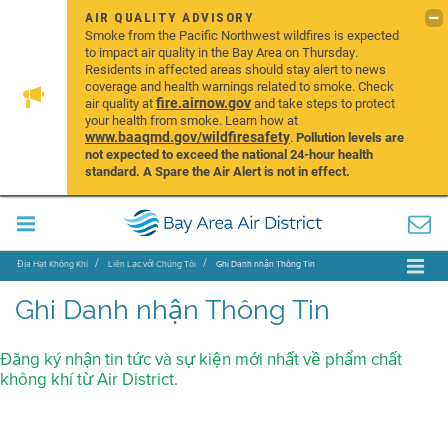
AIR QUALITY ADVISORY
Smoke from the Pacific Northwest wildfires is expected
to impact air quality in the Bay Area on Thursday.
Residents in affected areas should stay alert to news
coverage and health warnings related to smoke. Check
fire.airnow.gov
air quality at
and take steps to protect
your health from smoke. Learn how at
www.baaqmd.gov/wildfiresafety
.
Pollution levels are
not expected to exceed the national 24-hour health
standard. A Spare the Air Alert is not in effect.
Địa Hạt Không Khí
Liên Lạc với Chúng Tôi
Ghi Danh nhận Thông Tin
Ghi Danh nhận Thông Tin
Đăng ký nhận tin tức và sự kiện mới nhất về phẩm chất
không khí từ Air District.