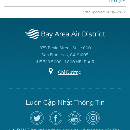
Trở Lại
Last Updated: 14/08/2022
375 Beale Street, Suite 600
San Francisco, CA 94105
415.749.5000 | 1.800.HELP AIR
Chỉ Đường
Luôn Cập Nhật Thông Tin
Hãy
Truy
Kênh
Air
theo
cập
YouTube
District
dõi
Trang
của
on
Địa
Facebook
Địa
Instagram
Hạt
của
Hạt