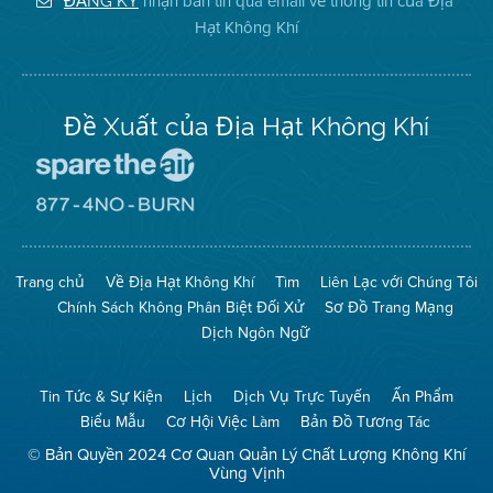
nhận bản tin qua email về thông tin của Địa
ĐĂNG KÝ
Không
Địa
Không
Hạt Không Khí
Khí
Hạt
Khí
trên
Twitter
Đề Xuất của Địa Hạt Không Khí
Đến
Trang
Mạng
Đến
Spare
Trang
The
Mạng
Air
8774
Trang chủ
Về Địa Hạt Không Khí
Tìm
Liên Lạc với Chúng Tôi
(Bảo
No
Toàn
Burn
Chính Sách Không Phân Biệt Đối Xử
Sơ Đồ Trang Mạng
Không
(Không
Khí)
Đốt)
Dịch Ngôn Ngữ
Tin Tức & Sự Kiện
Lịch
Dịch Vụ Trực Tuyến
Ấn Phẩm
Biểu Mẫu
Cơ Hội Việc Làm
Bản Đồ Tương Tác
© Bản Quyền 2024 Cơ Quan Quản Lý Chất Lượng Không Khí
Vùng Vịnh