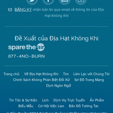
dõi
Trang
của
on
Địa
Facebook
Địa
Instagram
Hạt
của
Hạt
nhận bản tin qua email về thông tin của Địa
ĐĂNG KÝ
Không
Địa
Không
Hạt Không Khí
Khí
Hạt
Khí
trên
Twitter
Đề Xuất của Địa Hạt Không Khí
Đến
Trang
Mạng
Đến
Spare
Trang
The
Mạng
Air
8774
Trang chủ
Về Địa Hạt Không Khí
Tìm
Liên Lạc với Chúng Tôi
(Bảo
No
Toàn
Burn
Chính Sách Không Phân Biệt Đối Xử
Sơ Đồ Trang Mạng
Không
(Không
Khí)
Đốt)
Dịch Ngôn Ngữ
Tin Tức & Sự Kiện
Lịch
Dịch Vụ Trực Tuyến
Ấn Phẩm
Biểu Mẫu
Cơ Hội Việc Làm
Bản Đồ Tương Tác