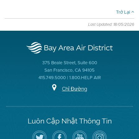
Trở Lại
Last Updated: 18/05/2026
375 Beale Street, Suite 600
San Francisco, CA 94105
415.749.5000 | 1.800.HELP AIR
Chỉ Đường
Luôn Cập Nhật Thông Tin
Hãy
Truy
Kênh
Air
theo
cập
YouTube
District