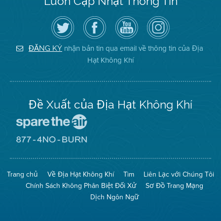
Luôn Cập Nhật Thông Tin
Hãy
Truy
Kênh
Air
theo
cập
YouTube
District
dõi
Trang
của
on
Địa
Facebook
Địa
Instagram
Hạt
của
Hạt
nhận bản tin qua email về thông tin của Địa
ĐĂNG KÝ
Không
Địa
Không
Hạt Không Khí
Khí
Hạt
Khí
trên
Twitter
Đề Xuất của Địa Hạt Không Khí
Đến
Trang
Mạng
Đến
Spare
Trang
The
Mạng
Air
8774
Trang chủ
Về Địa Hạt Không Khí
Tìm
Liên Lạc với Chúng Tôi
(Bảo
No
Toàn
Burn
Chính Sách Không Phân Biệt Đối Xử
Sơ Đồ Trang Mạng
Không
(Không
Khí)
Đốt)
Dịch Ngôn Ngữ