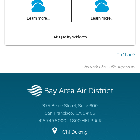
Learn more...
Learn more...
Air Quality Widgets
Trở Lại
Cập Nhật Lần Cuối: 08/11/2016
375 Beale Street, Suite 600
San Francisco, CA 94105
415.749.5000 | 1.800.HELP AIR
Chỉ Đường