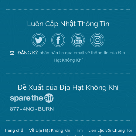
Luôn Cập Nhật Thông Tin
Hãy
Truy
Kênh
Air
theo
cập
YouTube
District
dõi
Trang
của
on
Địa
Facebook
Địa
Instagram
Hạt
của
Hạt
nhận bản tin qua email về thông tin của Địa
ĐĂNG KÝ
Không
Địa
Không
Hạt Không Khí
Khí
Hạt
Khí
trên
Twitter
Đề Xuất của Địa Hạt Không Khí
Đến
Trang
Mạng
Đến
Spare
Trang
The
Mạng
Air
8774
Trang chủ
Về Địa Hạt Không Khí
Tìm
Liên Lạc với Chúng Tôi
(Bảo
No
Toàn
Burn