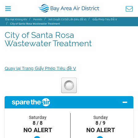
Địa Hạt Không Khí
Permits
Xét Duyệt Cơ Sở Lớn (tiêu đề V)
Giấy Phép Tiêu Đề V
City of Santa Rosa Wastewater Treatment
City of Santa Rosa
Wastewater Treatment
Quay lại Trang Giấy Phép Tiêu đề V
Saturday
Sunday
8 / 8
8 / 9
NO ALERT
NO ALERT