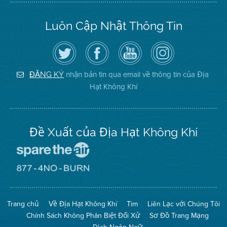
Luôn Cập Nhật Thông Tin
Hãy
Truy
Kênh
Air
theo
cập
YouTube
District
dõi
Trang
của
on
Địa
Facebook
Địa
Instagram
Hạt
của
Hạt
nhận bản tin qua email về thông tin của Địa
ĐĂNG KÝ
Không
Địa
Không
Hạt Không Khí
Khí
Hạt
Khí
trên
Twitter
Đề Xuất của Địa Hạt Không Khí
Đến
Trang
Mạng
Đến
Spare
Trang
The
Mạng
Air
8774
Trang chủ
Về Địa Hạt Không Khí
Tìm
Liên Lạc với Chúng Tôi
(Bảo
No
Toàn
Burn
Chính Sách Không Phân Biệt Đối Xử
Sơ Đồ Trang Mạng
Không
(Không
Khí)
Đốt)