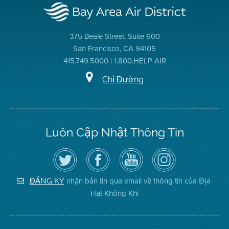
375 Beale Street, Suite 600
San Francisco, CA 94105
415.749.5000 | 1.800.HELP AIR
Chỉ Đường
Luôn Cập Nhật Thông Tin
Hãy
Truy
Kênh
Air
theo
cập
YouTube
District
dõi
Trang
của
on
Địa
Facebook
Địa
Instagram
Hạt
của
Hạt
nhận bản tin qua email về thông tin của Địa
ĐĂNG KÝ
Không
Địa
Không
Hạt Không Khí
Khí
Hạt
Khí
trên
Twitter