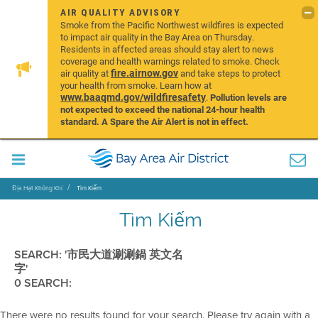
AIR QUALITY ADVISORY
Smoke from the Pacific Northwest wildfires is expected
to impact air quality in the Bay Area on Thursday.
Residents in affected areas should stay alert to news
coverage and health warnings related to smoke. Check
fire.airnow.gov
air quality at
and take steps to protect
your health from smoke. Learn how at
www.baaqmd.gov/wildfiresafety
.
Pollution levels are
not expected to exceed the national 24-hour health
standard. A Spare the Air Alert is not in effect.
Địa Hạt Không Khí
Tìm Kiếm
Tìm Kiếm
SEARCH: '市民大道涮涮鍋 英文名
字'
0 SEARCH:
There were no results found for your search. Please try again with a