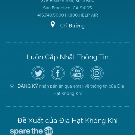
375 Beale Street, Suite 600
San Francisco, CA 94105
415.749.5000 | 1.800.HELP AIR
Chỉ Đường
Luôn Cập Nhật Thông Tin
Hãy
Truy
Kênh
Air
theo
cập
YouTube
District
dõi
Trang
của
on
Địa
Facebook
Địa
Instagram
Hạt
của
Hạt
nhận bản tin qua email về thông tin của Địa
ĐĂNG KÝ
Không
Địa
Không
Hạt Không Khí
Khí
Hạt
Khí
trên
Twitter
Đề Xuất của Địa Hạt Không Khí