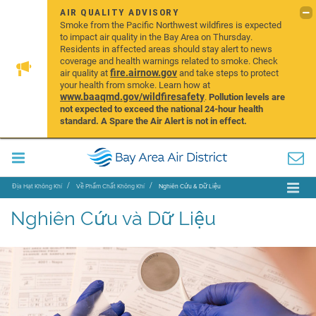
AIR QUALITY ADVISORY
Smoke from the Pacific Northwest wildfires is expected
to impact air quality in the Bay Area on Thursday.
Residents in affected areas should stay alert to news
coverage and health warnings related to smoke. Check
fire.airnow.gov
air quality at
and take steps to protect
your health from smoke. Learn how at
www.baaqmd.gov/wildfiresafety
.
Pollution levels are
not expected to exceed the national 24-hour health
standard. A Spare the Air Alert is not in effect.
Địa Hạt Không Khí
Về Phẩm Chất Không Khí
Nghiên Cứu & Dữ Liệu
Nghiên Cứu và Dữ Liệu