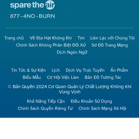
Đến
Trang
Mạng
Đến
Spare
Trang
The
Mạng
Air
8774
Trang chủ
Về Địa Hạt Không Khí
Tìm
Liên Lạc với Chúng Tôi
(Bảo
No
Toàn
Burn
Chính Sách Không Phân Biệt Đối Xử
Sơ Đồ Trang Mạng
Không
(Không
Khí)
Đốt)
Dịch Ngôn Ngữ
Tin Tức & Sự Kiện
Lịch
Dịch Vụ Trực Tuyến
Ấn Phẩm
Biểu Mẫu
Cơ Hội Việc Làm
Bản Đồ Tương Tác
© Bản Quyền 2024 Cơ Quan Quản Lý Chất Lượng Không Khí
Vùng Vịnh
Khả Năng Tiếp Cận
Điều Khoản Sử Dụng
Chính Sách Quyền Riêng Tư
Chính Sách Mạng Xã Hội