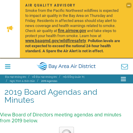
AIR QUALITY ADVISORY
Smoke from the Pacific Northwest wildfires is expected
to impact air quality in the Bay Area on Thursday and
Friday. Residents in affected areas should stay alert to
news coverage and health warnings related to smoke.
fire.airnow.gov
Check air quality at
and take steps to
protect your health from smoke. Learn how at
www.baaqmd.gov/wildfiresafety
.
Pollution levels are
not expected to exceed the national 24-hour health
standard. A Spare the Air Alert is not in effect.
Địa Hạt Không Khí
Về Địa Hạt Không Khí
Hội Đồng Quản Trị
Nghị Trình & Biên Bản
2019 Agendas
2019 Board Agendas and
Minutes
View Board of Directors meeting agendas and minutes
from 2019 below.