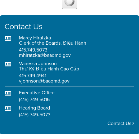
Contact Us
Marcy Hiratzka
Clerk of the Boards, Điều Hành
415.749.5073
mhiratzka@baaqmd.gov
Vanessa Johnson
Thư Ký Điều Hành Cao Cấp
415.749.4941
vjohnson@baaqmd.gov
Executive Office
(415) 749-5016
Hearing Board
(415) 749-5073
Contact Us