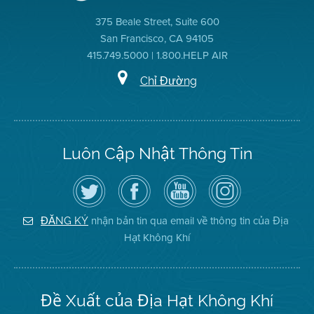
375 Beale Street, Suite 600
San Francisco, CA 94105
415.749.5000 | 1.800.HELP AIR
Chỉ Đường
Luôn Cập Nhật Thông Tin
Hãy
Truy
Kênh
Air
theo
cập
YouTube
District
dõi
Trang
của
on
Địa
Facebook
Địa
Instagram
Hạt
của
Hạt
nhận bản tin qua email về thông tin của Địa
ĐĂNG KÝ
Không
Địa
Không
Hạt Không Khí
Khí
Hạt
Khí
trên
Twitter
Đề Xuất của Địa Hạt Không Khí