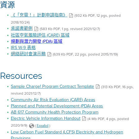
資源
《「充電！」計劃申請指南》
(932 Kb PDF, 12 pgs, posted
2018/10/24)
承諾書範例
(583 Kb PDF, 1 pg, revised 2021/12/7)
社區空氣風險評估 (CARE) 區域
規劃與潛力開發 (PDA) 區域
IRS W-9 表格
網絡研討會演示稿
(639 Kb PDF, 22 pgs, posted 2015/11/19)
Resources
Sample Charge! Program Contract Template
(313 Kb PDF, 16 pgs,
revised 2021/12/7)
Community Air Risk Evaluation (CARE) Areas
Planned and Potential Development (PDA) Areas
AB 617 Community Health Protection Program
Electric Vehicle Information Handout
(4 Mb PDF, 4 pgs, posted
2020/9/9)
(
)
Español
Low Carbon Fuel Standard (LCFS) Electricity and Hydrogen
Provisions