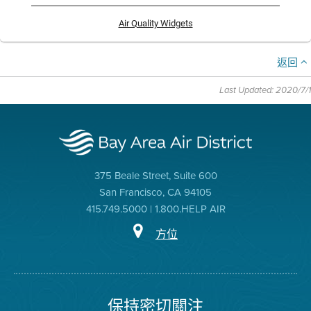
Air Quality Widgets
返回
Last Updated: 2020/7/1
375 Beale Street, Suite 600
San Francisco, CA 94105
415.749.5000 | 1.800.HELP AIR
方位
保持密切關注