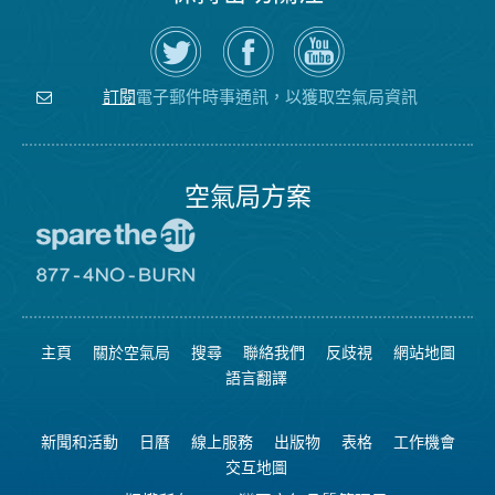
在
瀏
空
Twitter
覽
氣
上
空
局
關
氣
YouTube
注
局
頻
電子郵件時事通訊，以獲取空氣局資訊
訂閱
空
的
道
氣
Facebook
局
頁
面
空氣局方案
前
往
愛
前
惜
往
空
8774
氣
不
主頁
關於空氣局
搜尋
聯絡我們
反歧視
網站地圖
日
可
網
燃
語言翻譯
站
燒
網
站
新聞和活動
日曆
線上服務
出版物
表格
工作機會
交互地圖