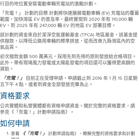
行目的地位置安裝電動車輛充電站的激勵計劃。
「充電！」 計劃的目標
計劃將快速擴展電動車輛 (EV) 充電站的覆蓋
範圍，加快灣區 EV 的普及率，最終實現到 2020 年有 110,000 輛
EV，到 2025 年有 247,000 輛 EV 的地區 EV 部署目標。
該計劃的資金來自於潔淨空氣運輸基金 (TFCA) 地區基金，該基金提
供撥款，以降低公路用車輛的標準排放，從而改善九縣灣區內的空
氣品質。
初次撥款金額 500 萬美元，採用先到先得的原則發放給合格項目。
此外，帶有現場風力發電或太陽能發電的項目還可以獲得更高額的
資助。
目前正在受理申請，申請截止到 2016 年 1 月 15 日星期
「充電！」
五下午 4 點，或者到資金全部發放完畢為止。
資格要求
公共實體和私營實體都有資格申請資金。關於完整的資格要求，請
參見《「充電！」計劃申請指南》。
如何申請
查看
計劃申請指南》，瞭解完整的資格要求和計劃
《「充電！」