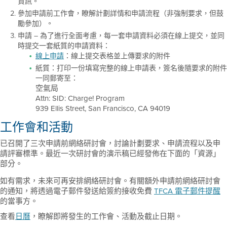
資訊。
參加申請前工作會，瞭解計劃詳情和申請流程（非強制要求，但鼓
勵參加）。
申請 – 為了進行全面考慮，每一套申請資料必須在線上提交，並同
時提交一套紙質的申請資料：
線上申請
：線上提交表格並上傳要求的附件
紙質：打印一份填寫完整的線上申請表，簽名後隨要求的附件
一同郵寄至：
空氣局
Attn: SID: Charge! Program
939 Ellis Street, San Francisco, CA 94019
工作會和活動
已召開了三次申請前網絡研討會，討論計劃要求、申請流程以及申
請評審標準。最近一次研討會的演示稿已經發佈在下面的「資源」
部分。
如有需求，未來可再安排網絡研討會。有關額外申請前網絡研討會
的通知，將透過電子郵件發送給簽約接收免費
TFCA 電子郵件提醒
的當事方。
查看
日曆
，瞭解即將發生的工作會、活動及截止日期。