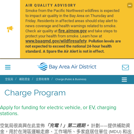
AIR QUALITY ADVISORY
Smoke from the Pacific Northwest wildfires is expected
to impact air quality in the Bay Area on Thursday and
Friday. Residents in affected areas should stay alert to
news coverage and health warnings related to smoke.
fire.airnow.gov
Check air quality at
and take steps to
protect your health from smoke. Learn how at
www.baaqmd.gov/wildfiresafety
.
Pollution levels are
not expected to exceed the national 24-hour health
standard. A Spare the Air Alert is not in effect.
空氣局
補助資金
企業和車隊
Charge (Public & Business)
Charge Program
Apply for funding for electric vehicle, or EV, charging
stations.
空氣局很高興在此宣佈
計劃——提供補助資
「充電！」第二週期。
金，用於在灣區運輸走廊、工作場所、多家庭居住單位 (MDU) 和出