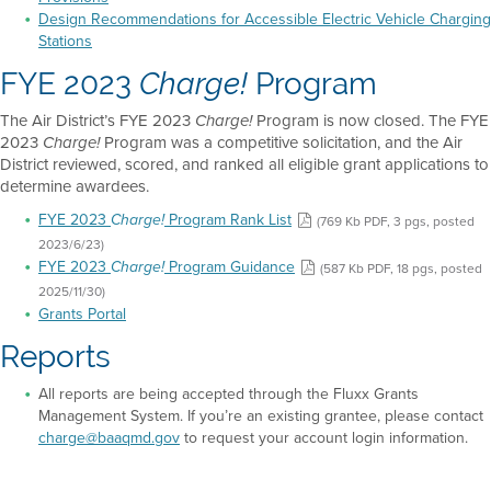
Design Recommendations for Accessible Electric Vehicle Charging
Stations
FYE 2023
Charge!
Program
The Air District’s FYE 2023
Program is now closed. The FYE
Charge!
2023
Program was a competitive solicitation, and the Air
Charge!
District reviewed, scored, and ranked all eligible grant applications to
determine awardees.
FYE 2023
Program Rank List
(769 Kb PDF, 3 pgs, posted
Charge!
2023/6/23)
FYE 2023
Program Guidance
(587 Kb PDF, 18 pgs, posted
Charge!
2025/11/30)
Grants Portal
Reports
All reports are being accepted through the Fluxx Grants
Management System. If you’re an existing grantee, please contact
charge@baaqmd.gov
to request your account login information.