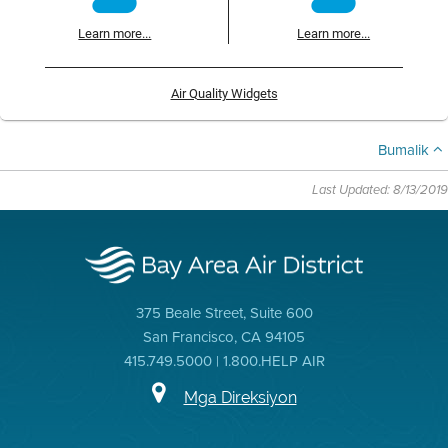
Learn more...
Learn more...
Air Quality Widgets
Bumalik
Last Updated: 8/13/2019
375 Beale Street, Suite 600
San Francisco, CA 94105
415.749.5000 | 1.800.HELP AIR
Mga Direksiyon