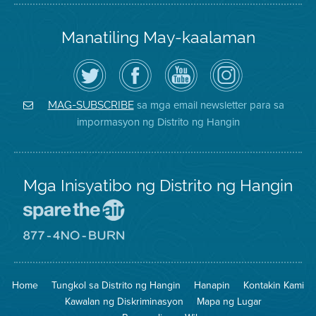
Manatiling May-kaalaman
I-
Bisitahin
Channel
Air
follow
ang
sa
District
ang
Page
YouTube
on
Air
sa
ng
Instagram
District
Facebook
Air
sa mga email newsletter para sa
MAG-SUBSCRIBE
sa
ng
District
impormasyon ng Distrito ng Hangin
Twitter
Distrito
Mga Inisyatibo ng Distrito ng Hangin
Pumunta
sa
Lugar
Pumunta
na
sa
Iligtas
8774
ang
Lugar
Home
Tungkol sa Distrito ng Hangin
Hanapin
Kontakin Kami
Hangin
na
Walang
Kawalan ng Diskriminasyon
Mapa ng Lugar
Pagsunog