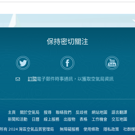
保持密切關注
在
瀏
空
Twitter
覽
氣
上
空
局
關
氣
YouTube
注
局
頻
訂閱
電子郵件時事通訊，以獲取空氣局資訊
空
的
道
氣
Facebook
局
頁
面
主頁
關於空氣局
搜尋
聯絡我們
反歧視
網站地圖
語言翻譯
新聞和活動
日曆
線上服務
出版物
表格
工作機會
交互地圖
權所有 2024 灣區空氣品質管理局
無障礙服務
使用條款
隱私政策
社群