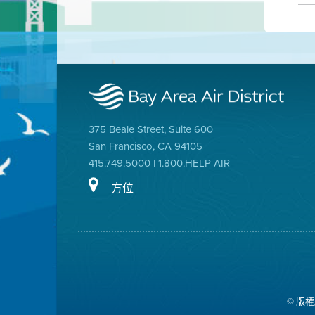
375 Beale Street, Suite 600
San Francisco, CA 94105
415.749.5000 | 1.800.HELP AIR
方位
© 版