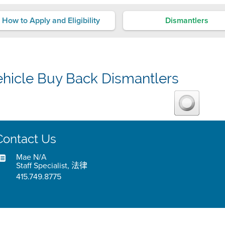
How to Apply and Eligibility
Dismantlers
ehicle Buy Back Dismantlers
Contact Us
Mae N/A
Staff Specialist, 法律
415.749.8775