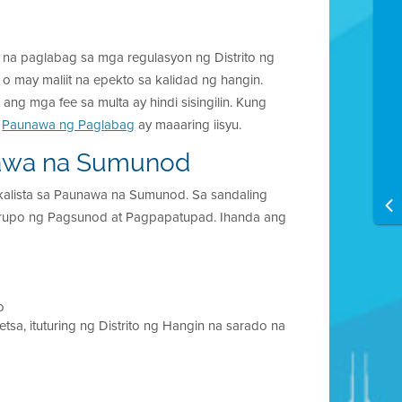
t na paglabag sa mga regulasyon ng Distrito ng
may maliit na epekto sa kalidad ng hangin.
ng mga fee sa multa ay hindi sisingilin. Kung
g
Paunawa ng Paglabag
ay maaaring iisyu.
nawa na Sumunod
alista sa Paunawa na Sumunod. Sa sandaling
rupo ng Pagsunod at Pagpapatupad. Ihanda ang
o
a, ituturing ng Distrito ng Hangin na sarado na