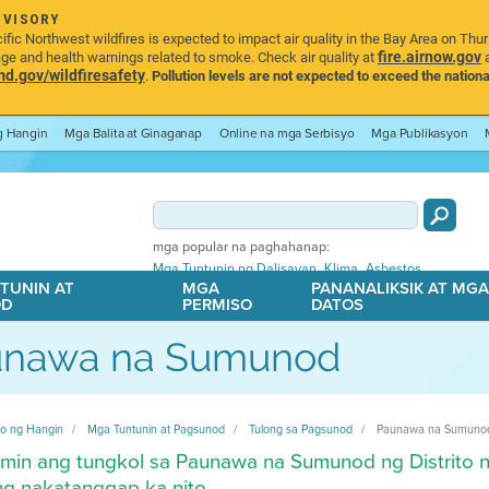
DVISORY
ic Northwest wildfires is expected to impact air quality in the Bay Area on Thu
fire.airnow.gov
age and health warnings related to smoke. Check air quality at
a
.gov/wildfiresafety
.
Pollution levels are not expected to exceed the nationa
ng Hangin
Mga Balita at Ginaganap
Online na mga Serbisyo
Mga Publikasyon
mga popular na paghahanap:
,
,
Mga Tuntunin ng Dalisayan
Klima
Asbestos
TUNIN AT
MGA
PANANALIKSIK AT MG
OD
PERMISO
DATOS
unawa na Sumunod
ito ng Hangin
Mga Tuntunin at Pagsunod
Tulong sa Pagsunod
Paunawa na Sumuno
min ang tungkol sa Paunawa na Sumunod ng Distrito 
g nakatanggap ka nito.