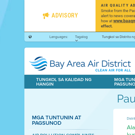
AIR QUALITY A
Smoke from the Pacif
ADVISORY
alert to news cover
www.baaqmd
how at
effect.
Languages:
Tagalog
Tungkol sa Distrito 
TUNGKOL SA KALIDAD NG
MGA TUN
HANGIN
PAGSUN
Pa
MGA TUNTUNIN AT
Distr
PAGSUNOD
Ala
kun