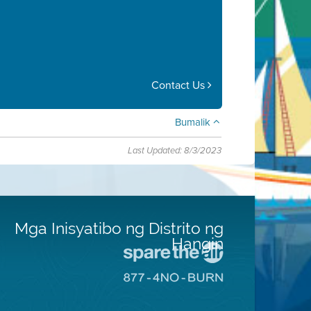
Contact Us
Bumalik
Last Updated: 8/3/2023
Mga Inisyatibo ng Distrito ng
Hangin
Pumunta
sa
Pumunta
Lugar
sa
na