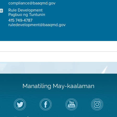
compliance@baaqmd.gov
Rule Development
Pagbuo ng Tuntunin
415 749-4787
ruledevelopment@baaqmd.gov
Manatiling May-kaalaman
I-
Bisitahin
Channel
Air
follow
ang
sa
District
ang
Page
YouTube
on
Air
sa
ng
Instagram
District
Facebook
Air