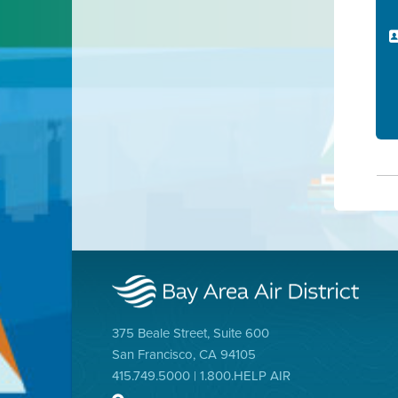
375 Beale Street, Suite 600
San Francisco, CA 94105
415.749.5000 | 1.800.HELP AIR