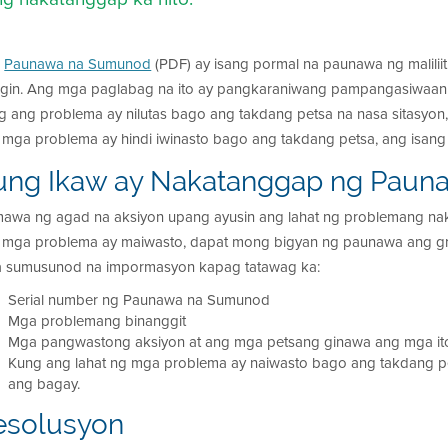
g
Paunawa na Sumunod
(PDF) ay isang pormal na paunawa ng malilii
gin. Ang mga paglabag na ito ay pangkaraniwang pampangasiwaan o 
 ang problema ay nilutas bago ang takdang petsa na nasa sitasyon, a
 mga problema ay hindi iwinasto bago ang takdang petsa, ang isan
ung Ikaw ay Nakatanggap ng Pau
awa ng agad na aksiyon upang ayusin ang lahat ng problemang nak
 mga problema ay maiwasto, dapat mong bigyan ng paunawa ang g
 sumusunod na impormasyon kapag tatawag ka:
Serial number ng Paunawa na Sumunod
Mga problemang binanggit
Mga pangwastong aksiyon at ang mga petsang ginawa ang mga it
Kung ang lahat ng mga problema ay naiwasto bago ang takdang pets
ang bagay.
esolusyon