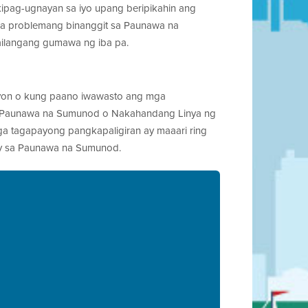
kipag-ugnayan sa iyo upang beripikahin ang
ga problemang binanggit sa Paunawa na
ailangang gumawa ng iba pa.
syon o kung paano iwawasto ang mga
 ng Paunawa na Sumunod o Nakahandang Linya ng
a tagapayong pangkapaligiran ay maaari ring
oy sa Paunawa na Sumunod.