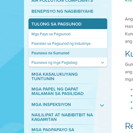
AIR POLLUTION COMPLAINTS
BENEPISYO NG NAGBIBIYAHE
An
TULONG SA PAGSUNOD
Han
Kung
Mga Payo sa Pagsunod
ang
Paaralan sa Pagsunod ng Industriya
K
Paunawa na Sumunod
Paunawa ng mga Paglabag
Gum
ang
MGA KASALUKUYANG
TUNTUNIN
mga
MGA PAPEL NG DAPAT
MALAMAN SA PASILIDAD
MGA INSPEKSIYON
NAILILIPAT AT NABIBITBIT NA
KAGAMITAN
R
MGA PAGPAPAYO SA