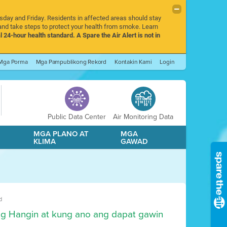
rsday and Friday. Residents in affected areas should stay
nd take steps to protect your health from smoke. Learn
l 24-hour health standard. A Spare the Air Alert is not in
Mga Porma
Mga Pampublikong Rekord
Kontakin Kami
Login
Public Data Center
Air Monitoring Data
A
MGA PLANO AT
MGA
KLIMA
GAWAD
d
ng Hangin at kung ano ang dapat gawin