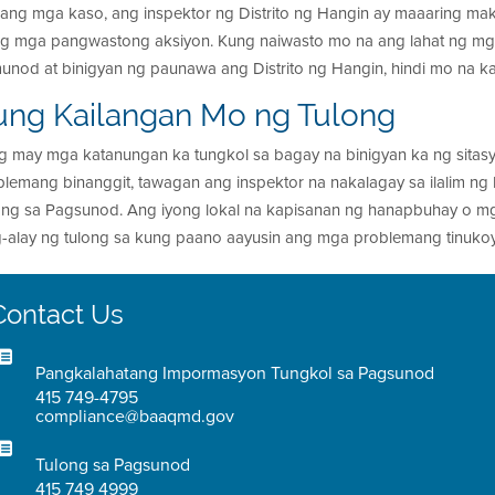
ilang mga kaso, ang inspektor ng Distrito ng Hangin ay maaaring ma
ng mga pangwastong aksiyon. Kung naiwasto mo na ang lahat ng m
unod at binigyan ng paunawa ang Distrito ng Hangin, hindi mo na k
ung Kailangan Mo ng Tulong
g may mga katanungan ka tungkol sa bagay na binigyan ka ng sita
blemang binanggit, tawagan ang inspektor na nakalagay sa ilalim
ong sa Pagsunod. Ang iyong lokal na kapisanan ng hanapbuhay o mg
-alay ng tulong sa kung paano aayusin ang mga problemang tinuk
Contact Us
Pangkalahatang Impormasyon Tungkol sa Pagsunod
415 749-4795
compliance@baaqmd.gov
Tulong sa Pagsunod
415 749 4999