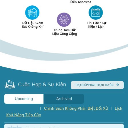
Đến Asbestos
Dữ Liệu Giám
Tin Tức / Sự
Sát Không Khí
Kiện / Lịch
Trung Tâm Dữ
Liệu Công Cộng
Cuộc Họp & Sự Kiện
TRỢ GIÚP PHÁT TRỰC TUYẾN
Upcoming
Archived
Chính Sách Không Phân Biệt Đối Xử
Lịch
|
|
Khả Năng Tiếp Cận