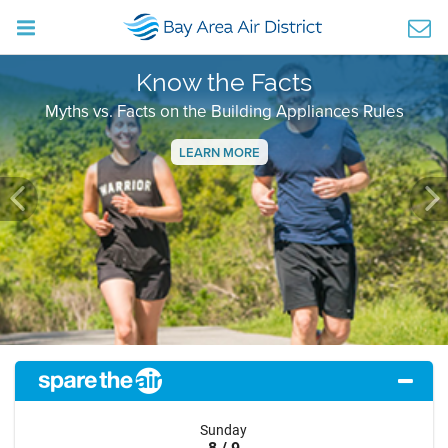
Know the Facts
Myths vs. Facts on the Building Appliances Rules
LEARN MORE
Previous
Ne
Sunday