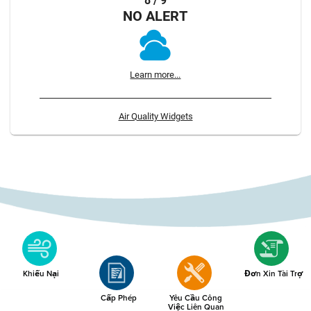
8 / 9
NO ALERT
Learn more...
Air Quality Widgets
Khiếu Nại
Đơn Xin Tài Trợ
Cấp Phép
Yêu Cầu Công
Việc Liên Quan