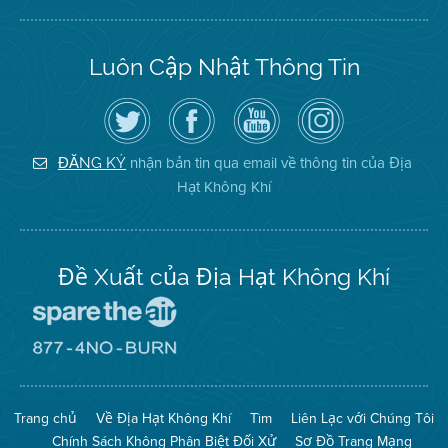
Luôn Cập Nhật Thông Tin
Hãy
Truy
Kênh
Air
theo
cập
YouTube
District
dõi
Trang
của
on
Địa
Facebook
Địa
Instagram
Hạt
của
Hạt
nhận bản tin qua email về thông tin của Địa
ĐĂNG KÝ
Không
Địa
Không
Hạt Không Khí
Khí
Hạt
Khí
trên
Twitter
Đề Xuất của Địa Hạt Không Khí
Đến
Trang
Mạng
Đến
Spare
Trang
The
Mạng
Air
8774
Trang chủ
Về Địa Hạt Không Khí
Tìm
Liên Lạc với Chúng Tôi
(Bảo
No
Toàn
Burn
Chính Sách Không Phân Biệt Đối Xử
Sơ Đồ Trang Mạng
Không
(Không