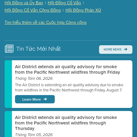
Hội Đồng và Ủy Ban
Hội Đồng Cố Vấn
|
|
Presentation (Part 3 of 3)
(168 Kb PDF , 3 pgs )
Hội Đồng Cố Vấn Cộng Đồng
Hội Đồng Phân Xử
|
Meeting Details
Tìm hiểu thêm về các Cuộc họp Công cộng
Submit a comment
Video link(s) will be active 5 minutes before meeting
time.
Tin Tức
Mới Nhất
MORE NEWS
Watch for real-time closed captioning with agenda
Learn more
Air District extends air quality advisory for smoke
from the Pacific Northwest wildfires through Friday
Tháng Tám 06, 2026
The Air District is extending an air quality advisory due to smoke
from wildfires in the Pacific Northwest through Friday, August 7.
Learn More
Air District extends air quality advisory for smoke
from the Pacific Northwest wildfires through
Thursday
Tháng Tám 05, 2026