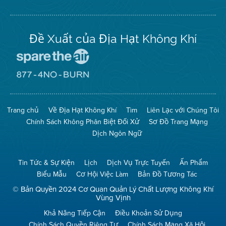
Twitter
Đề Xuất của Địa Hạt Không Khí
Đến
Trang
Mạng
Đến
Spare
Trang
The
Mạng
Air
8774
Trang chủ
Về Địa Hạt Không Khí
Tìm
Liên Lạc với Chúng Tôi
(Bảo
No
Toàn
Burn
Chính Sách Không Phân Biệt Đối Xử
Sơ Đồ Trang Mạng
Không
(Không
Khí)
Đốt)
Dịch Ngôn Ngữ
Tin Tức & Sự Kiện
Lịch
Dịch Vụ Trực Tuyến
Ấn Phẩm
Biểu Mẫu
Cơ Hội Việc Làm
Bản Đồ Tương Tác
© Bản Quyền 2024 Cơ Quan Quản Lý Chất Lượng Không Khí
Vùng Vịnh
Khả Năng Tiếp Cận
Điều Khoản Sử Dụng
Chính Sách Quyền Riêng Tư
Chính Sách Mạng Xã Hội