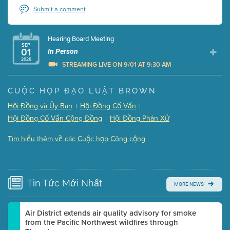
Submit a comment
Hearing Board Meeting
SEP
01
In Person
2026
STREAMING LIVE ON 9/01 AT 9:30 AM
Presentation (Part 1 of 3)
(5 Mb PDF , 87 pgs )
CUỘC HỌP ĐẠO LUẬT BROWN
Presentation (Part 2 of 3)
(121 Kb PDF , 2 pgs )
Hội Đồng và Ủy Ban
Hội Đồng Cố Vấn
|
|
Presentation (Part 3 of 3)
(168 Kb PDF , 3 pgs )
Hội Đồng Cố Vấn Cộng Đồng
Hội Đồng Phân Xử
|
Meeting Details
Tìm hiểu thêm về các Cuộc họp Công cộng
Submit a comment
Video link(s) will be active 5 minutes before meeting
time.
Tin Tức
Mới Nhất
MORE NEWS
Watch for real-time closed captioning with agenda
Learn more
Air District extends air quality advisory for smoke
from the Pacific Northwest wildfires through