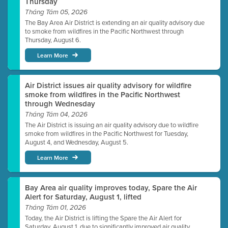
Thursday
Tháng Tám 05, 2026
The Bay Area Air District is extending an air quality advisory due
to smoke from wildfires in the Pacific Northwest through
Thursday, August 6.
Learn More
Air District issues air quality advisory for wildfire
smoke from wildfires in the Pacific Northwest
through Wednesday
Tháng Tám 04, 2026
The Air District is issuing an air quality advisory due to wildfire
smoke from wildfires in the Pacific Northwest for Tuesday,
August 4, and Wednesday, August 5.
Learn More
Bay Area air quality improves today, Spare the Air
Alert for Saturday, August 1, lifted
Tháng Tám 01, 2026
Today, the Air District is lifting the Spare the Air Alert for
Saturday, August 1, due to significantly improved air quality