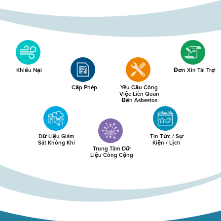
Khiếu Nại
Đơn Xin Tài Trợ
Cấp Phép
Yêu Cầu Công
Việc Liên Quan
Đến Asbestos
Dữ Liệu Giám
Tin Tức / Sự
Sát Không Khí
Kiện / Lịch
Trung Tâm Dữ
Liệu Công Cộng