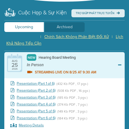
Cuộc Họp & Sự Kiện
TRỢ GIÚP PHÁT TRỰC TUYẾN
Upcoming
Archived
Chính Sách Không Phân Biệt Đối Xử
Lịch
|
|
Khả Năng Tiếp Cận
Hearing Board Meeting
NEW
AUG
25
In Person
2026
STREAMING LIVE ON 8/25 AT 9:30 AM
Presentation (Part 1 of 6)
(432 Kb PDF , 17 pgs )
Presentation (Part 2 of 6)
(508 Kb PDF , 16 pgs )
Presentation (Part 3 of 6)
(185 Kb PDF , 3 pgs )
Presentation (Part 4 of 6)
(374 Kb PDF , 7 pgs )
Presentation (Part 5 of 6)
(149 Kb PDF , 3 pgs )
Presentation (Part 6 of 6)
(184 Kb PDF , 3 pgs )
Meeting Details