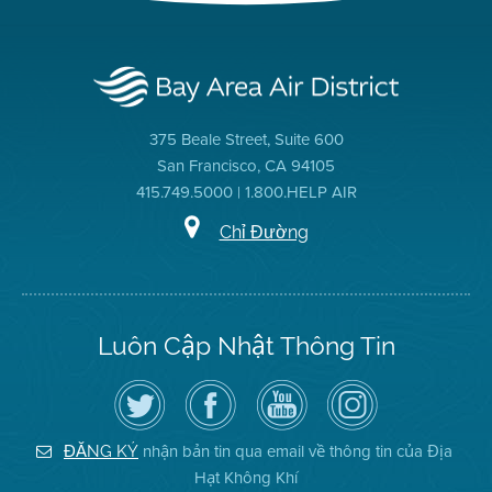
375 Beale Street, Suite 600
San Francisco, CA 94105
415.749.5000 | 1.800.HELP AIR
Chỉ Đường
Luôn Cập Nhật Thông Tin
Hãy
Truy
Kênh
Air
theo
cập
YouTube
District
dõi
Trang
của
on
Địa
Facebook
Địa
Instagram
Hạt
của
Hạt
nhận bản tin qua email về thông tin của Địa
ĐĂNG KÝ
Không
Địa
Không
Hạt Không Khí
Khí
Hạt
Khí
trên