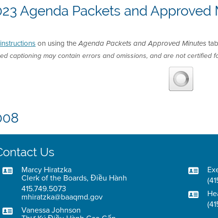
023 Agenda Packets and Approved 
instructions
on using the
tab
Agenda Packets and Approved Minutes
ed captioning may contain errors and omissions, and are not certified fo
008
Contact Us
Marcy Hiratzka
Exe
Clerk of the Boards, Điều Hành
(41
415.749.5073
He
mhiratzka@baaqmd.gov
(41
Vanessa Johnson