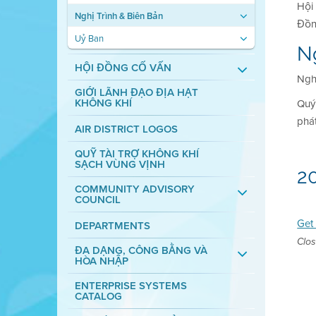
Hội
Nghị Trình & Biên Bản
Đồn
Uỷ Ban
Ng
HỘI ĐỒNG CỐ VẤN
Ngh
GIỚI LÃNH ĐẠO ĐỊA HẠT
KHÔNG KHÍ
Quý
phát
AIR DISTRICT LOGOS
QUỸ TÀI TRỢ KHÔNG KHÍ
SẠCH VÙNG VỊNH
2
COMMUNITY ADVISORY
COUNCIL
Get 
DEPARTMENTS
Clos
ĐA DẠNG, CÔNG BẰNG VÀ
HÒA NHẬP
ENTERPRISE SYSTEMS
CATALOG