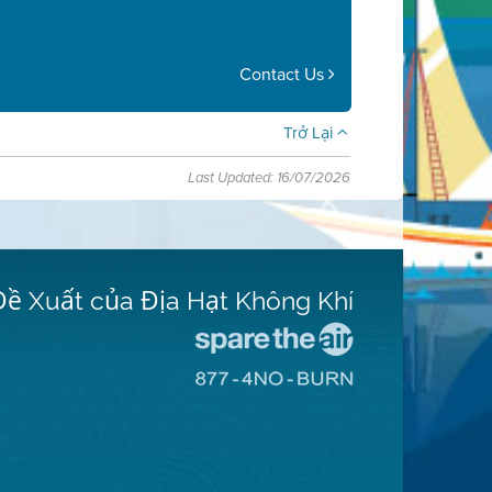
Contact Us
Trở Lại
Last Updated: 16/07/2026
Đề Xuất của Địa Hạt Không Khí
Đến
Trang
Đến
Mạng
Trang
Spare
Mạng
The
8774
Air
No
(Bảo