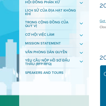
HỘI ĐỒNG PHÂN XỬ
2
LỊCH SỬ CỦA ĐỊA HẠT KHÔNG
KHÍ
Get 
TRONG CỘNG ĐỒNG CỦA
QUÝ VỊ
Clos
CƠ HỘI VIỆC LÀM
MISSION STATEMENT
VĂN PHÒNG DÂN QUYỀN
2
YÊU CẦU NỘP HỒ SƠ ĐẤU
THẦU (RFP/RFQ)
SPEAKERS AND TOURS