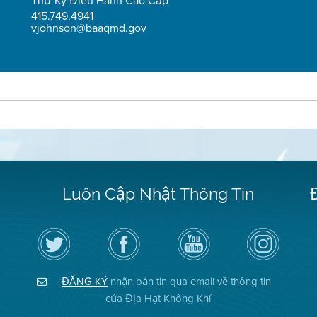
Thư Ký Điều Hành Cao Cấp
415.749.4941
vjohnson@baaqmd.gov
Luôn Cập Nhật Thông Tin
Hãy
Truy
Kênh
Air
theo
cập
YouTube
District
dõi
Trang
của
on
Địa
Facebook
Địa
Instagram
Hạt
của
Hạt
ĐĂNG KÝ
nhận bản tin qua email về thông tin
Không
Địa
Không
Khí
Hạt
Khí
của Địa Hạt Không Khí
trên
Twitter