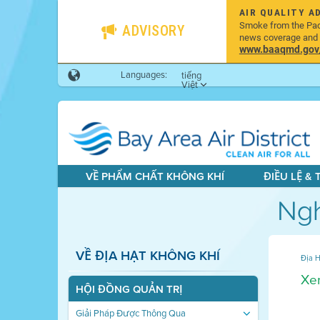
AIR QUALITY A
Smoke from the Pacif
ADVISORY
news coverage and h
www.baaqmd.gov/w
Languages:
tiếng
Việt
VỀ PHẨM CHẤT KHÔNG KHÍ
ĐIỀU LỆ &
Ngh
VỀ ĐỊA HẠT KHÔNG KHÍ
Địa H
Xem
HỘI ĐỒNG QUẢN TRỊ
Giải Pháp Được Thông Qua