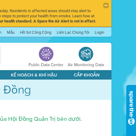
sday. Residents in affected areas should stay alert to
 steps to protect your health from smoke. Learn how at
r health standard. A Spare the Air Alert is not in effect.
m
Mẫu
Hồ Sơ Công Cộng
Liên Lạc Chúng Tôi
Login
Public Data Center
Air Monitoring Data
KẾ HOẠCH & KHÍ HẬU
CẤP KHOẢN
i Đồng
 của Hội Đồng Quản Trị bên dưới.