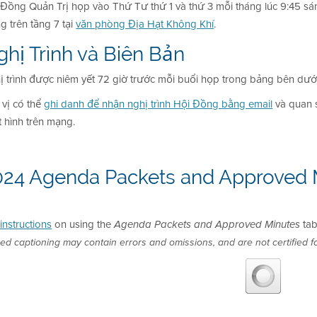
 Đồng Quản Trị họp vào Thứ Tư thứ 1 và thứ 3 mỗi tháng lúc 9:45 s
g trên tầng 7 tại
văn phòng Địa Hạt Không Khí
.
hị Trình và Biên Bản
ị trình được niêm yết 72 giờ trước mỗi buổi họp trong bảng bên dưới 
 vị có thể
ghi danh để nhận nghị trình Hội Đồng bằng email
và quan s
 hình trên mạng.
024 Agenda Packets and Approved 
instructions
on using the
tab
Agenda Packets and Approved Minutes
ed captioning may contain errors and omissions, and are not certified fo