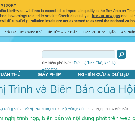
DVISORY
ic Northwest wildfires is expected to impact air quality in the Bay Area on Thur
fire.airnow.gov
ealth warnings related to smoke. Check air quality at
and take
ildfiresafety
.
Pollution levels are not expected to exceed the national 24-hou
Về Địa Hạt Không Khí
Tin Tức & Sự Kiện
Dịch Vụ Trực Tuyến
Ấn Phẩ
,
,
tìm kiếm phổ biến:
Điều Lệ Tinh Chế
Khí Hậu
Asbestos
 TUÂN THỦ
GIẤY PHÉP
NGHIÊN CỨU & DỮ LIỆU
ị Trình và Biên Bản của Hộ
ạt Không Khí
Về Địa Hạt Không Khí
Hội Đồng Quản Trị
Nghị Trình & Biên Bản
 nghị trình họp, biên bản và nội dung phát trên web