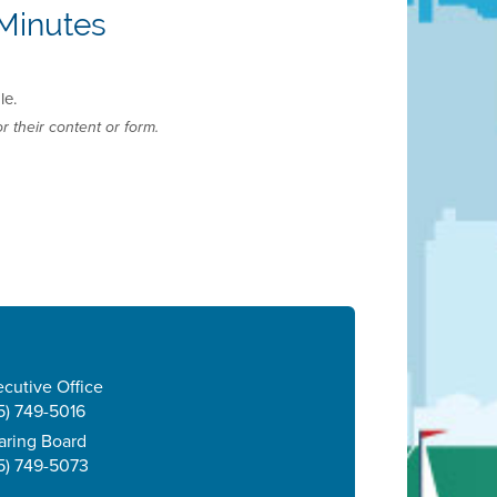
Minutes
le.
r their content or form.
cutive Office
5) 749-5016
aring Board
5) 749-5073