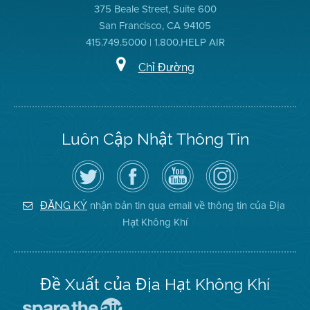
375 Beale Street, Suite 600
San Francisco, CA 94105
415.749.5000 | 1.800.HELP AIR
Chỉ Đường
Luôn Cập Nhật Thông Tin
Hãy
Truy
Kênh
Air
theo
cập
YouTube
District
dõi
Trang
của
on
Địa
Facebook
Địa
Instagram
Hạt
của
Hạt
nhận bản tin qua email về thông tin của Địa
ĐĂNG KÝ
Không
Địa
Không
Hạt Không Khí
Khí
Hạt
Khí
trên
Twitter
Đề Xuất của Địa Hạt Không Khí