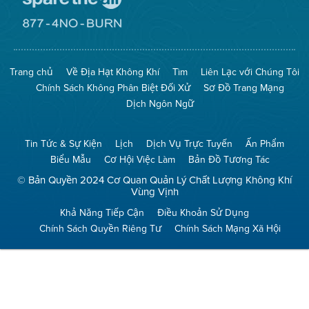
Đến
Trang
Mạng
Đến
Spare
Trang
The
Mạng
Air
8774
Trang chủ
Về Địa Hạt Không Khí
Tìm
Liên Lạc với Chúng Tôi
(Bảo
No
Toàn
Burn
Chính Sách Không Phân Biệt Đối Xử
Sơ Đồ Trang Mạng
Không
(Không
Khí)
Đốt)
Dịch Ngôn Ngữ
Tin Tức & Sự Kiện
Lịch
Dịch Vụ Trực Tuyến
Ấn Phẩm
Biểu Mẫu
Cơ Hội Việc Làm
Bản Đồ Tương Tác
© Bản Quyền 2024 Cơ Quan Quản Lý Chất Lượng Không Khí
Vùng Vịnh
Khả Năng Tiếp Cận
Điều Khoản Sử Dụng
Chính Sách Quyền Riêng Tư
Chính Sách Mạng Xã Hội