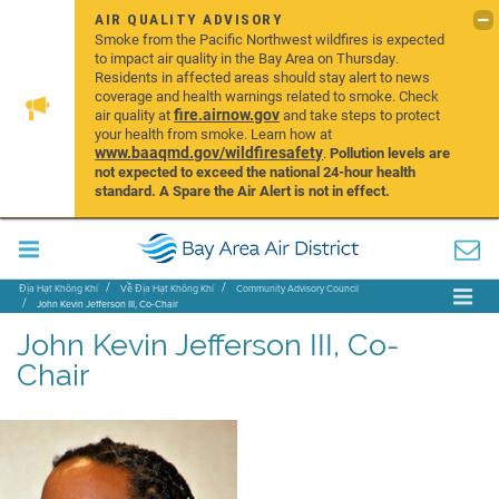
AIR QUALITY ADVISORY
Smoke from the Pacific Northwest wildfires is expected
to impact air quality in the Bay Area on Thursday.
Residents in affected areas should stay alert to news
coverage and health warnings related to smoke. Check
fire.airnow.gov
air quality at
and take steps to protect
your health from smoke. Learn how at
www.baaqmd.gov/wildfiresafety
.
Pollution levels are
not expected to exceed the national 24-hour health
standard. A Spare the Air Alert is not in effect.
Địa Hạt Không Khí
Về Địa Hạt Không Khí
Community Advisory Council
John Kevin Jefferson III, Co-Chair
John Kevin Jefferson III, Co-
Chair