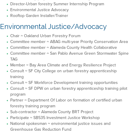
Director-Urban forestry Summer Internship Program
Environmental Justice Advocacy
Rooftop Garden Installer/Trainer
Environmental Justice/Advocacy
Chair ~ Oakland Urban Forestry Forum
Committee member ~ ABAG multi-year Priority Conservation Area
Committee member ~ Alameda County Health Collaborative
Committee member ~ San Pablo Avenue Green Stormwater Spine
TAG
Member ~ Bay Area Climate and Energy Resilience Project
Consult ~ SF City College on urban forestry apprenticeship
training
Consult ~ SF Workforce Development training opportunities
Consult ~ SF DPW on urban forestry apprenticeship training pilot
program
Partner ~ Department Of Labor on formation of certified urban
forestry training program
Sub-contractor ~ Alameda County BRT Project
Participate ~ SB535 Investment Justice Workshop
National spokesman ~ environmental justice issues and
Greenhouse Gas Reduction Fund