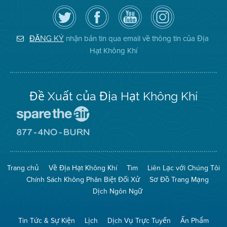
Hãy
Truy
Kênh
Air
theo
cập
YouTube
District
dõi
Trang
của
on
Địa
Facebook
Địa
Instagram
Hạt
của
Hạt
nhận bản tin qua email về thông tin của Địa
ĐĂNG KÝ
Không
Địa
Không
Hạt Không Khí
Khí
Hạt
Khí
trên
Twitter
Đề Xuất của Địa Hạt Không Khí
Đến
Trang
Mạng
Đến
Spare
Trang
The
Mạng
Air
8774
Trang chủ
Về Địa Hạt Không Khí
Tìm
Liên Lạc với Chúng Tôi
(Bảo
No
Toàn
Burn
Chính Sách Không Phân Biệt Đối Xử
Sơ Đồ Trang Mạng
Không
(Không
Khí)
Đốt)
Dịch Ngôn Ngữ
Tin Tức & Sự Kiện
Lịch
Dịch Vụ Trực Tuyến
Ấn Phẩm