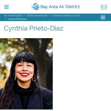
Địa Hạt Không Khí
Về Địa Hạt Không Khí
Community Advisory Council
Cynthia Prieto-Diaz
Cynthia Prieto-Diaz