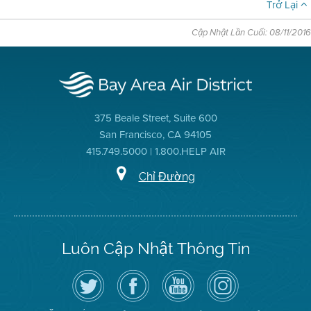
Trở Lại
Cập Nhật Lần Cuối: 08/11/2016
375 Beale Street, Suite 600
San Francisco, CA 94105
415.749.5000 | 1.800.HELP AIR
Chỉ Đường
Luôn Cập Nhật Thông Tin
Hãy
Truy
Kênh
Air
theo
cập
YouTube
District
dõi
Trang
của
on
Địa
Facebook
Địa
Instagram