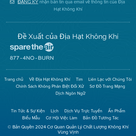
Hạt
của
Hạt
nhận bản tin qua email về thông tin của Địa
ĐĂNG KÝ
Không
Địa
Không
Hạt Không Khí
Khí
Hạt
Khí
trên
Twitter
Đề Xuất của Địa Hạt Không Khí
Đến
Trang
Mạng
Đến
Spare
Trang
The
Mạng
Air
8774
Trang chủ
Về Địa Hạt Không Khí
Tìm
Liên Lạc với Chúng Tôi
(Bảo
No
Toàn
Burn
Chính Sách Không Phân Biệt Đối Xử
Sơ Đồ Trang Mạng
Không
(Không
Khí)
Đốt)
Dịch Ngôn Ngữ
Tin Tức & Sự Kiện
Lịch
Dịch Vụ Trực Tuyến
Ấn Phẩm
Biểu Mẫu
Cơ Hội Việc Làm
Bản Đồ Tương Tác
© Bản Quyền 2024 Cơ Quan Quản Lý Chất Lượng Không Khí
Vùng Vịnh