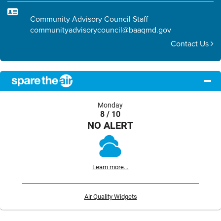
Community Advisory Council Staff
communityadvisorycouncil@baaqmd.gov
Contact Us
Monday
8 / 10
NO ALERT
Learn more...
Air Quality Widgets