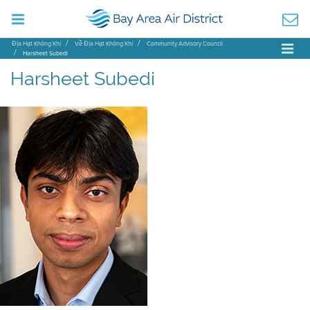
Địa Hạt Không Khí
Về Địa Hạt Không Khí
Community Advisory Council
Harsheet Subedi
Harsheet Subedi