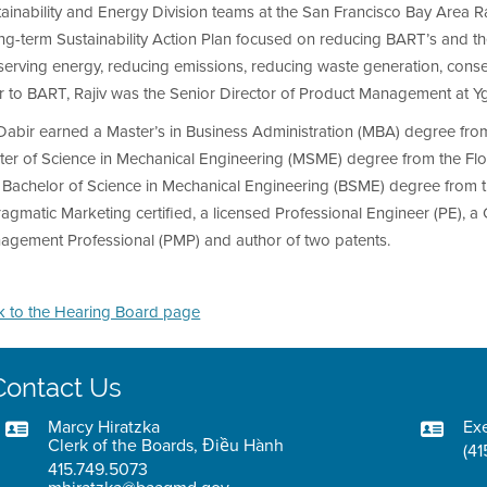
ainability and Energy Division teams at the San Francisco Bay Area R
ng-term Sustainability Action Plan focused on reducing BART’s and th
erving energy, reducing emissions, reducing waste generation, conse
or to BART, Rajiv was the Senior Director of Product Management at
Dabir earned a Master’s in Business Administration (MBA) degree from 
er of Science in Mechanical Engineering (MSME) degree from the Flori
Bachelor of Science in Mechanical Engineering (BSME) degree from th
ragmatic Marketing certified, a licensed Professional Engineer (PE), 
agement Professional (PMP) and author of two patents.
k to the Hearing Board page
Contact Us
Marcy Hiratzka
Exe
Clerk of the Boards, Điều Hành
(41
415.749.5073