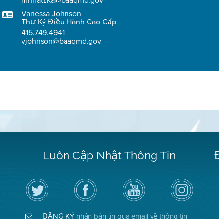
mhiratzka@baaqmd.gov
Vanessa Johnson
Thư Ký Điều Hành Cao Cấp
415.749.4941
vjohnson@baaqmd.gov
Luôn Cập Nhật Thông Tin
Hãy
Truy
Kênh
Air
theo
cập
YouTube
District
dõi
Trang
của
on
Địa
Facebook
Địa
Instagram
Hạt
của
Hạt
ĐĂNG KÝ
nhận bản tin qua email về thông tin
Không
Địa
Không