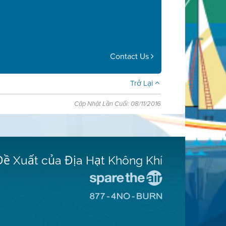
Contact Us
Trở Lại
Cập Nhật Lần Cuối: 08/11/2016
Đề Xuất của Địa Hạt Không Khí
Đến
Trang
Đến
Mạng
Trang
Spare
Mạng