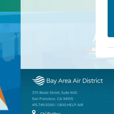
375 Beale Street, Suite 600
San Francisco, CA 94105
415.749.5000 | 1.800.HELP AIR
Chỉ Đường