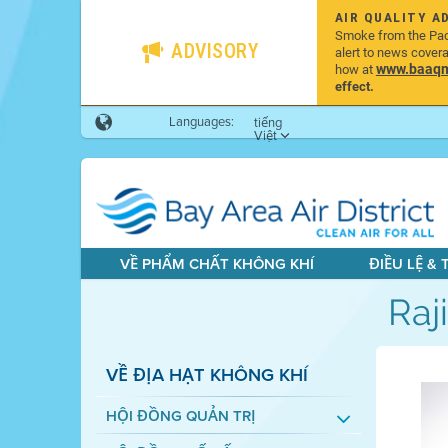
AIR QUALITY A
Smoke from the Pacif
ADVISORY
alert to news cover
www.baaqmd
how at
effect.
Languages:
tiếng
Việt
VỀ PHẨM CHẤT KHÔNG KHÍ
ĐIỀU LỆ &
Raji
VỀ ĐỊA HẠT KHÔNG KHÍ
HỘI ĐỒNG QUẢN TRỊ