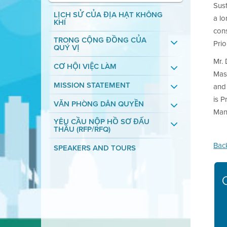
Sust
LỊCH SỬ CỦA ĐỊA HẠT KHÔNG
a lo
KHÍ
cons
TRONG CỘNG ĐỒNG CỦA
Pri
QUÝ VỊ
Mr. 
CƠ HỘI VIỆC LÀM
Mast
MISSION STATEMENT
and 
is P
VĂN PHÒNG DÂN QUYỀN
Man
YÊU CẦU NỘP HỒ SƠ ĐẤU
THẦU (RFP/RFQ)
Bac
SPEAKERS AND TOURS