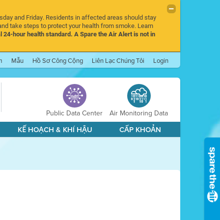
rsday and Friday. Residents in affected areas should stay
nd take steps to protect your health from smoke. Learn
l 24-hour health standard. A Spare the Air Alert is not in
m
Mẫu
Hồ Sơ Công Cộng
Liên Lạc Chúng Tôi
Login
Public Data Center
Air Monitoring Data
KẾ HOẠCH & KHÍ HẬU
CẤP KHOẢN