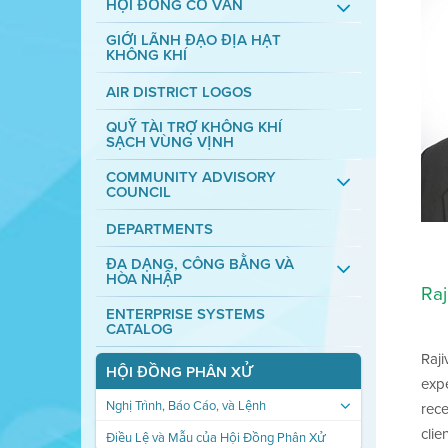
HỘI ĐỒNG CỐ VẤN
GIỚI LÃNH ĐẠO ĐỊA HẠT
KHÔNG KHÍ
AIR DISTRICT LOGOS
QUỸ TÀI TRỢ KHÔNG KHÍ
SẠCH VÙNG VỊNH
COMMUNITY ADVISORY
COUNCIL
DEPARTMENTS
ĐA DẠNG, CÔNG BẰNG VÀ
HÒA NHẬP
Raj
ENTERPRISE SYSTEMS
CATALOG
Raji
HỘI ĐỒNG PHÂN XỬ
expe
Nghị Trình, Báo Cáo, và Lệnh
rece
clie
Điều Lệ và Mẫu của Hội Đồng Phân Xử