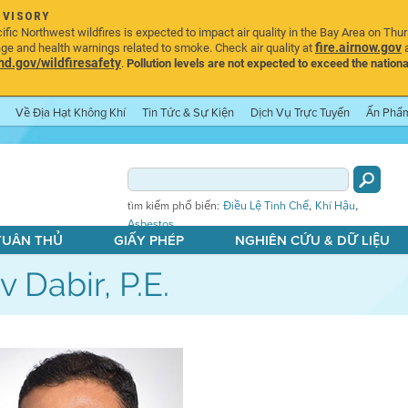
DVISORY
ic Northwest wildfires is expected to impact air quality in the Bay Area on Thu
fire.airnow.gov
age and health warnings related to smoke. Check air quality at
a
.gov/wildfiresafety
.
Pollution levels are not expected to exceed the nationa
Về Địa Hạt Không Khí
Tin Tức & Sự Kiện
Dịch Vụ Trực Tuyến
Ấn Phẩ
,
,
tìm kiếm phổ biến:
Điều Lệ Tinh Chế
Khí Hậu
Asbestos
 TUÂN THỦ
GIẤY PHÉP
NGHIÊN CỨU & DỮ LIỆU
v Dabir, P.E.